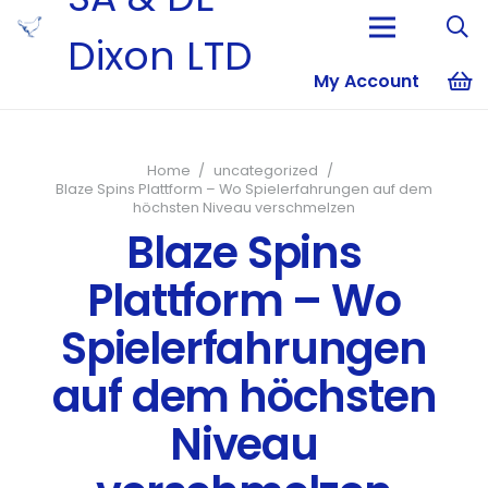
Dixon LTD
My Account
No products i
Home
/
uncategorized
/
Blaze Spins Plattform – Wo Spielerfahrungen auf dem
höchsten Niveau verschmelzen
Blaze Spins
Plattform – Wo
Spielerfahrungen
auf dem höchsten
Niveau