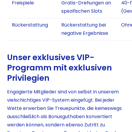
Freispiele
Gratis-Drehungen an
40-
spezifischen Slots
(Ge
Rückerstattung
Rückerstattung bei
Ohn
negative Ergebnisse
Unser exklusives VIP-
Programm mit exklusiven
Privilegien
Engagierte Mitglieder sind von selbst in unserem
vielschichtiges VIP-System eingefügt. Bei jeder
Wette erwerben Sie Treuepunkte, die keineswegs
ausschließlich als Bonusguthaben konvertiert
werden können, sondern ebenso Zutritt zu