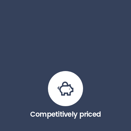
Competitively priced