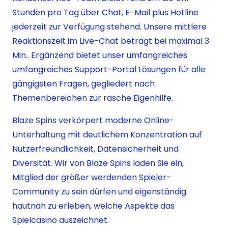
Stunden pro Tag über Chat, E-Mail plus Hotline
jederzeit zur Verfügung stehend. Unsere mittlere
Reaktionszeit im Live-Chat beträgt bei maximal 3
Min.. Ergänzend bietet unser umfangreiches
umfangreiches Support-Portal Lösungen für alle
gängigsten Fragen, gegliedert nach
Themenbereichen zur rasche Eigenhilfe.
Blaze Spins verkörpert moderne Online-
Unterhaltung mit deutlichem Konzentration auf
Nutzerfreundlichkeit, Datensicherheit und
Diversität. Wir von Blaze Spins laden Sie ein,
Mitglied der größer werdenden Spieler-
Community zu sein dürfen und eigenständig
hautnah zu erleben, welche Aspekte das
Spielcasino auszeichnet.