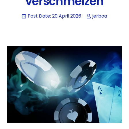
verschmelzen
Post Date:
20 April 2026
jerboa