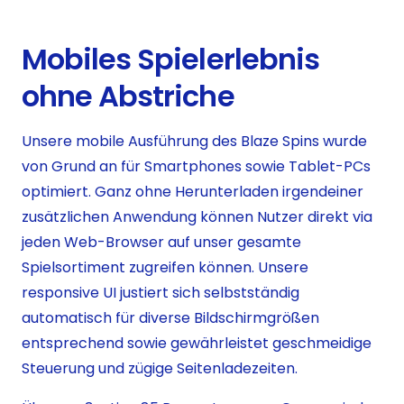
Mobiles Spielerlebnis
ohne Abstriche
Unsere mobile Ausführung des Blaze Spins wurde
von Grund an für Smartphones sowie Tablet-PCs
optimiert. Ganz ohne Herunterladen irgendeiner
zusätzlichen Anwendung können Nutzer direkt via
jeden Web-Browser auf unser gesamte
Spielsortiment zugreifen können. Unsere
responsive UI justiert sich selbstständig
automatisch für diverse Bildschirmgrößen
entsprechend sowie gewährleistet geschmeidige
Steuerung und zügige Seitenladezeiten.