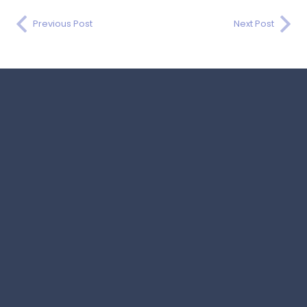
Previous Post
Next Post