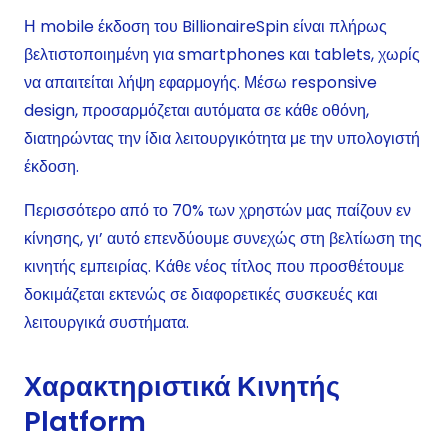
Η mobile έκδοση του BillionaireSpin είναι πλήρως
βελτιστοποιημένη για smartphones και tablets, χωρίς
να απαιτείται λήψη εφαρμογής. Μέσω responsive
design, προσαρμόζεται αυτόματα σε κάθε οθόνη,
διατηρώντας την ίδια λειτουργικότητα με την υπολογιστή
έκδοση.
Περισσότερο από το 70% των χρηστών μας παίζουν εν
κίνησης, γι’ αυτό επενδύουμε συνεχώς στη βελτίωση της
κινητής εμπειρίας. Κάθε νέος τίτλος που προσθέτουμε
δοκιμάζεται εκτενώς σε διαφορετικές συσκευές και
λειτουργικά συστήματα.
Χαρακτηριστικά Κινητής
Platform