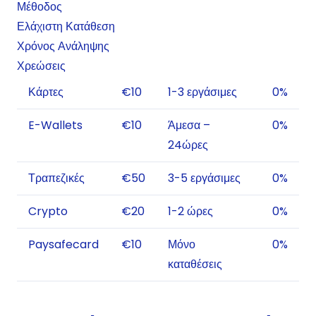
Μέθοδος
Ελάχιστη Κατάθεση
Χρόνος Ανάληψης
Χρεώσεις
Κάρτες
€10
1-3 εργάσιμες
0%
E-Wallets
€10
Άμεσα –
0%
24ώρες
Τραπεζικές
€50
3-5 εργάσιμες
0%
Crypto
€20
1-2 ώρες
0%
Paysafecard
€10
Μόνο
0%
καταθέσεις