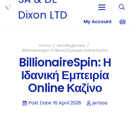
Dixon LTD
My Account
No products i
Home
/
uncategorized
/
BillionaireSpin: Η Ιδανική Εμπειρία Online Καζίνο
BillionaireSpin: Η
Ιδανική Εμπειρία
Online Καζίνο
Post Date:
16 April 2026
jerboa