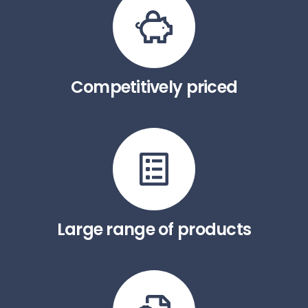
Competitively priced
Large range of products