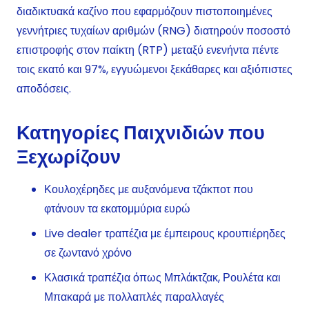
διαδικτυακά καζίνο που εφαρμόζουν πιστοποιημένες
γεννήτριες τυχαίων αριθμών (RNG) διατηρούν ποσοστό
επιστροφής στον παίκτη (RTP) μεταξύ ενενήντα πέντε
τοις εκατό και 97%, εγγυώμενοι ξεκάθαρες και αξιόπιστες
αποδόσεις.
Κατηγορίες Παιχνιδιών που
Ξεχωρίζουν
Κουλοχέρηδες με αυξανόμενα τζάκποτ που
φτάνουν τα εκατομμύρια ευρώ
Live dealer τραπέζια με έμπειρους κρουπιέρηδες
σε ζωντανό χρόνο
Κλασικά τραπέζια όπως Μπλάκτζακ, Ρουλέτα και
Μπακαρά με πολλαπλές παραλλαγές