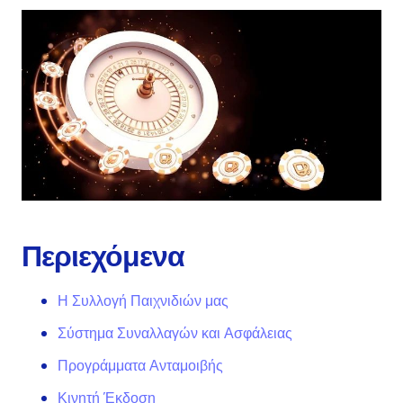
Περιεχόμενα
Η Συλλογή Παιχνιδιών μας
Σύστημα Συναλλαγών και Ασφάλειας
Προγράμματα Ανταμοιβής
Κινητή Έκδοση