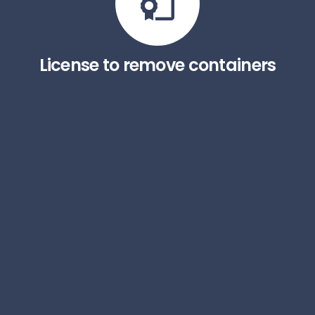
License to remove containers