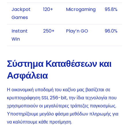
Jackpot
120+
Microgaming
95.8%
Games
Instant
250+
Play’n GO
96.0%
Win
Σύστημα Καταθέσεων και
Ασφάλεια
Η οικονομική υποδομή του καζίνο μας βασίζεται σε
κρυπτογράφηση SSL 256-bit, την ίδια τεχνολογία που
χρησιμοποιούν οι μεγαλύτερες τράπεζες παγκοσμίως.
Υποστηρίζουμε μεγάλο φάσμα μεθόδων πληρωμής για
να καλύπτουμε κάθε προτίμηση.