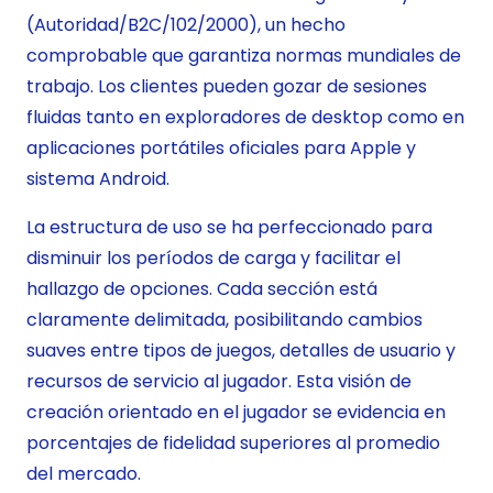
(Autoridad/B2C/102/2000), un hecho
comprobable que garantiza normas mundiales de
trabajo. Los clientes pueden gozar de sesiones
fluidas tanto en exploradores de desktop como en
aplicaciones portátiles oficiales para Apple y
sistema Android.
La estructura de uso se ha perfeccionado para
disminuir los períodos de carga y facilitar el
hallazgo de opciones. Cada sección está
claramente delimitada, posibilitando cambios
suaves entre tipos de juegos, detalles de usuario y
recursos de servicio al jugador. Esta visión de
creación orientado en el jugador se evidencia en
porcentajes de fidelidad superiores al promedio
del mercado.