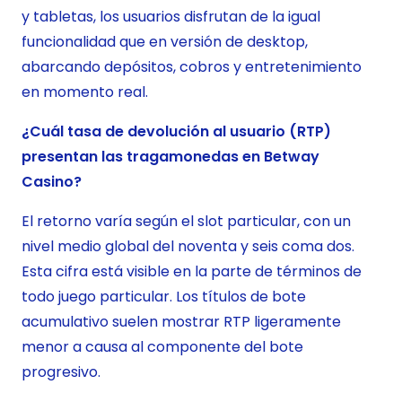
y tabletas, los usuarios disfrutan de la igual
funcionalidad que en versión de desktop,
abarcando depósitos, cobros y entretenimiento
en momento real.
¿Cuál tasa de devolución al usuario (RTP)
presentan las tragamonedas en Betway
Casino?
El retorno varía según el slot particular, con un
nivel medio global del noventa y seis coma dos.
Esta cifra está visible en la parte de términos de
todo juego particular. Los títulos de bote
acumulativo suelen mostrar RTP ligeramente
menor a causa al componente del bote
progresivo.