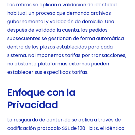
Los retiros se aplican a validación de identidad
habitual, un proceso que demanda archivos
gubernamental y validación de domicilio. Una
después de validada la cuenta, las pedidos
subsecuentes se gestionan de forma automática
dentro de los plazos establecidos para cada
sistema. No imponemos tarifas por transacciones,
no obstante plataformas externos pueden
establecer sus específicas tarifas.
Enfoque con la
Privacidad
La resguardo de contenido se aplica a través de
codificación protocolo SSL de 128- bits, el idéntico