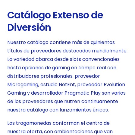
Catálogo Extenso de
Diversión
Nuestro catálogo contiene más de quinientos
títulos de proveedores destacados mundialmente.
La variedad abarca desde slots convencionales
hasta opciones de gaming en tiempo real con
distribuidores profesionales. proveedor
Microgaming, estudio NetEnt, proveedor Evolution
Gaming y desarrollador Pragmatic Play son varios
de los proveedores que nutren continuamente
nuestra catálogo con lanzamientos únicos.
Las tragamonedas conforman el centro de
nuestra oferta, con ambientaciones que van