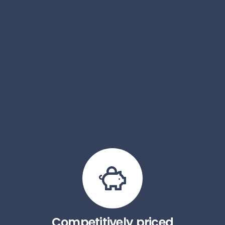
Competitively priced