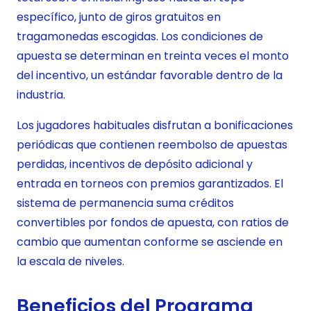
específico, junto de giros gratuitos en
tragamonedas escogidas. Los condiciones de
apuesta se determinan en treinta veces el monto
del incentivo, un estándar favorable dentro de la
industria.
Los jugadores habituales disfrutan a bonificaciones
periódicas que contienen reembolso de apuestas
perdidas, incentivos de depósito adicional y
entrada en torneos con premios garantizados. El
sistema de permanencia suma créditos
convertibles por fondos de apuesta, con ratios de
cambio que aumentan conforme se asciende en
la escala de niveles.
Beneficios del Programa