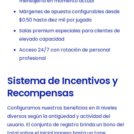
mensajería en momento actual
Márgenes de apuesta configurables desde
$0.50 hasta diez mil por jugada
Salas premium especiales para clientes de
elevado capacidad
Acceso 24/7 con rotación de personal
profesional
Sistema de Incentivos y
Recompensas
Configuramos nuestros beneficios en III niveles
diversos según la antigüedad y actividad del
usuario. El conjunto de registro brinda un bono del
total sobre el inicial ingreso hasta un tope