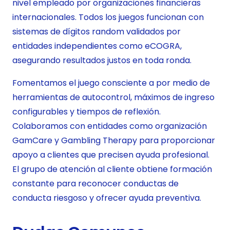
nivel empleado por organizaciones financieras
internacionales. Todos los juegos funcionan con
sistemas de dígitos random validados por
entidades independientes como eCOGRA,
asegurando resultados justos en toda ronda.
Fomentamos el juego consciente a por medio de
herramientas de autocontrol, máximos de ingreso
configurables y tiempos de reflexión.
Colaboramos con entidades como organización
GamCare y Gambling Therapy para proporcionar
apoyo a clientes que precisen ayuda profesional.
El grupo de atención al cliente obtiene formación
constante para reconocer conductas de
conducta riesgoso y ofrecer ayuda preventiva.