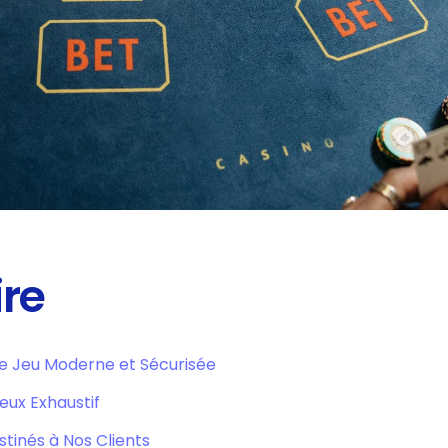
re
e Jeu Moderne et Sécurisée
eux Exhaustif
tinés à Nos Clients