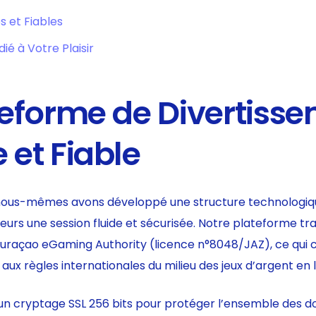
 et Fiables
é à Votre Plaisir
teforme de Divertiss
et Fiable
 nous-mêmes avons développé une structure technologiqu
ateurs une session fluide et sécurisée. Notre plateforme tra
r Curaçao eGaming Authority (licence n°8048/JAZ), ce qui 
 aux règles internationales du milieu des jeux d’argent en l
un cryptage SSL 256 bits pour protéger l’ensemble des d