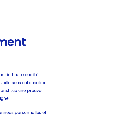
ement
e de haute qualité
vaille sous autorisation
constitue une preuve
igne.
onnées personnelles et