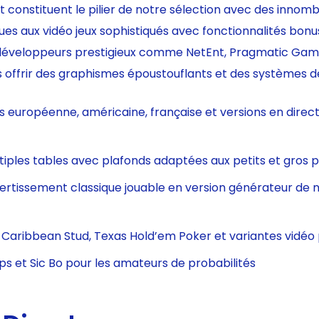
 constituent le pilier de notre sélection avec des innom
iques aux vidéo jeux sophistiqués avec fonctionnalités bon
développeurs prestigieux comme NetEnt, Pragmatic Gaming
offrir des graphismes époustouflants et des systèmes de
 européenne, américaine, française et versions en direc
iples tables avec plafonds adaptées aux petits et gros p
ertissement classique jouable en version générateur de 
Caribbean Stud, Texas Hold’em Poker et variantes vidéo
s et Sic Bo pour les amateurs de probabilités