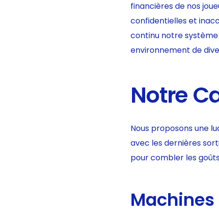
financières de nos joue
confidentielles et inacc
continu notre système 
environnement de dive
Notre Ca
Nous proposons une lu
avec les dernières sor
pour combler les goû
Machines 