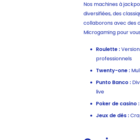
Nos machines à jackpot
diversifiées, des class
collaborons avec des 
Microgaming pour vous 
Roulette :
Versions
professionnels
Twenty-one :
Mult
Punto Banco :
Div
live
Poker de casino :
Jeux de dés :
Crap