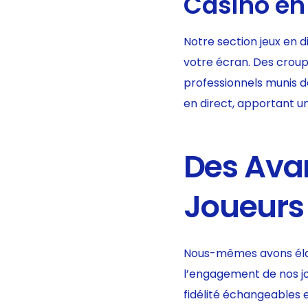
Casino en 
Notre section jeux en 
votre écran. Des croupi
professionnels munis d
en direct, apportant un
Des Ava
Joueurs
Nous-mêmes avons élabo
l’engagement de nos jo
fidélité échangeables 