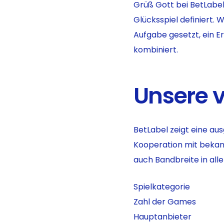
Grüß Gott bei BetLabel
Glücksspiel definiert. W
Aufgabe gesetzt, ein E
kombiniert.
Unsere vi
BetLabel zeigt eine au
Kooperation mit bekann
auch Bandbreite in all
Spielkategorie
Zahl der Games
Hauptanbieter