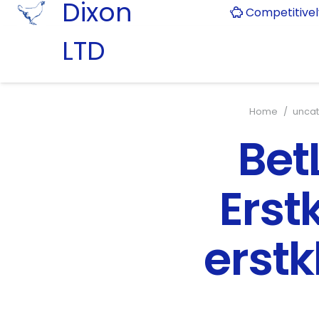
Dixon
Competitive
LTD
Home
/
unca
Bet
Erst
erstk