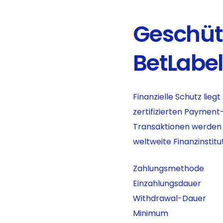
Geschüt
BetLabe
Finanzielle Schutz lieg
zertifizierten Payment
Transaktionen werden 
weltweite Finanzinstitu
Zahlungsmethode
Einzahlungsdauer
Withdrawal-Dauer
Minimum