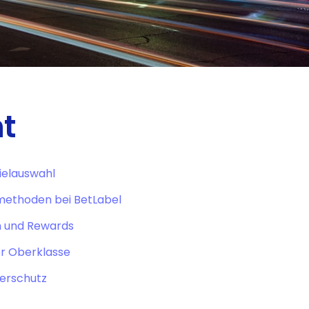
t
ielauswahl
methoden bei BetLabel
n und Rewards
r Oberklasse
lerschutz