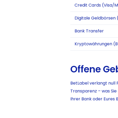
Credit Cards (Visa/
Digitale Geldbörsen (S
Bank Transfer
Kryptowährungen (B
Offene Ge
BetLabel verlangt null
Transparenz – was Sie 
Ihrer Bank oder Eures 