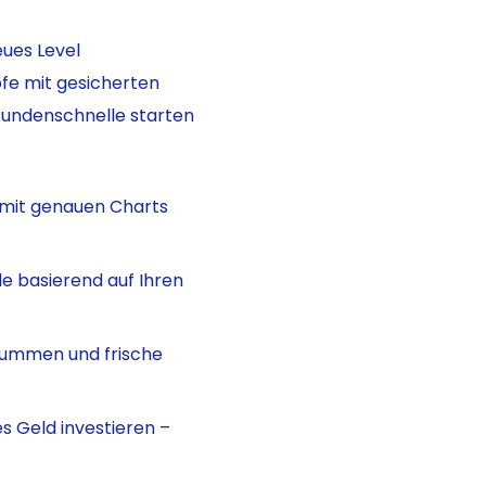
eues Level
fe mit gesicherten
kundenschnelle starten
 mit genauen Charts
e basierend auf Ihren
Summen und frische
es Geld investieren –