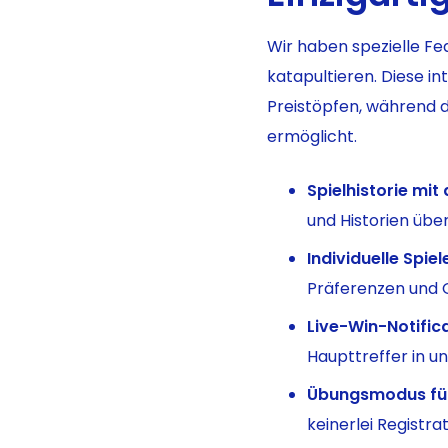
Wir haben spezielle Fe
katapultieren. Diese 
Preistöpfen, während 
ermöglicht.
Spielhistorie mit
und Historien übe
Individuelle Spi
Präferenzen und 
Live-Win-Notifica
Haupttreffer in 
Übungsmodus für a
keinerlei Registr