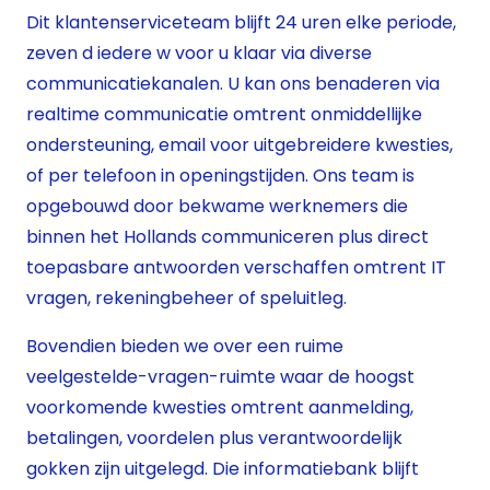
Dit klantenserviceteam blijft 24 uren elke periode,
zeven d iedere w voor u klaar via diverse
communicatiekanalen. U kan ons benaderen via
realtime communicatie omtrent onmiddellijke
ondersteuning, email voor uitgebreidere kwesties,
of per telefoon in openingstijden. Ons team is
opgebouwd door bekwame werknemers die
binnen het Hollands communiceren plus direct
toepasbare antwoorden verschaffen omtrent IT
vragen, rekeningbeheer of speluitleg.
Bovendien bieden we over een ruime
veelgestelde-vragen-ruimte waar de hoogst
voorkomende kwesties omtrent aanmelding,
betalingen, voordelen plus verantwoordelijk
gokken zijn uitgelegd. Die informatiebank blijft