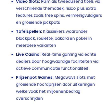
Video Slots:
Ruim als tweeduizend titels via
verschillende thematiek, risico plus extra
features zoals free spins, vermenigvuldigers
en groeiende jackpots
Tafelspellen:
Klassiekers waaronder
blackjack, roulette, bakara en poker in
meerdere varianten
Live Casino:
Real-time gaming via echte
dealers door hoogwaardige faciliteiten via
actieve communicatie functionaliteit
Prijzenpot Games:
Megaways slots met
groeiende hoofdprijzen door uitkeringen
welke vaak het miljoenenbedrag
overschrijden