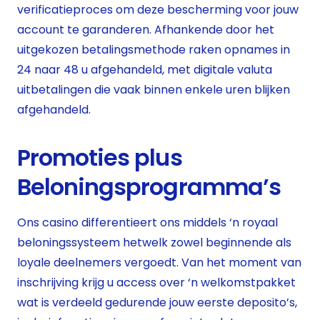
verificatieproces om deze bescherming voor jouw
account te garanderen. Afhankende door het
uitgekozen betalingsmethode raken opnames in
24 naar 48 u afgehandeld, met digitale valuta
uitbetalingen die vaak binnen enkele uren blijken
afgehandeld.
Promoties plus
Beloningsprogramma’s
Ons casino differentieert ons middels ‘n royaal
beloningssysteem hetwelk zowel beginnende als
loyale deelnemers vergoedt. Van het moment van
inschrijving krijg u access over ‘n welkomstpakket
wat is verdeeld gedurende jouw eerste deposito’s,