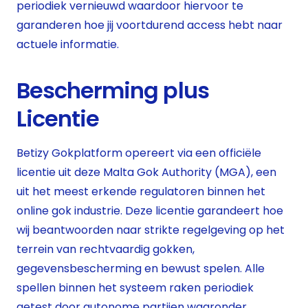
periodiek vernieuwd waardoor hiervoor te
garanderen hoe jij voortdurend access hebt naar
actuele informatie.
Bescherming plus
Licentie
Betizy Gokplatform opereert via een officiële
licentie uit deze Malta Gok Authority (MGA), een
uit het meest erkende regulatoren binnen het
online gok industrie. Deze licentie garandeert hoe
wij beantwoorden naar strikte regelgeving op het
terrein van rechtvaardig gokken,
gegevensbescherming en bewust spelen. Alle
spellen binnen het systeem raken periodiek
getest door autonome partijen waaronder