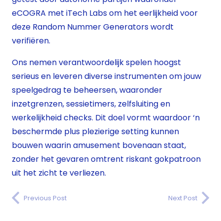
eCOGRA met iTech Labs om het eerlijkheid voor
deze Random Nummer Generators wordt
verifiëren.
Ons nemen verantwoordelijk spelen hoogst
serieus en leveren diverse instrumenten om jouw
speelgedrag te beheersen, waaronder
inzetgrenzen, sessietimers, zelfsluiting en
werkelijkheid checks. Dit doel vormt waardoor ‘n
beschermde plus plezierige setting kunnen
bouwen waarin amusement bovenaan staat,
zonder het gevaren omtrent riskant gokpatroon
uit het zicht te verliezen.
Previous Post
Next Post