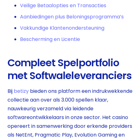
Veilige Betaalopties en Transacties
Aanbiedingen plus Beloningsprogramma’s
Vakkundige Klantenondersteuning
Bescherming en Licentie
Compleet Spelportfolio
met Softwaleleveranciers
Bij
betizy
bieden ons platform een indrukwekkende
collectie aan over als 3.000 spellen klaar,
nauwkeurig verzameld via leidende
softwareontwikkelaars in onze sector. Het casino
opereert in samenwerking door erkende providers
als NetEnt, Pragmatic Play, Evolution Gaming en