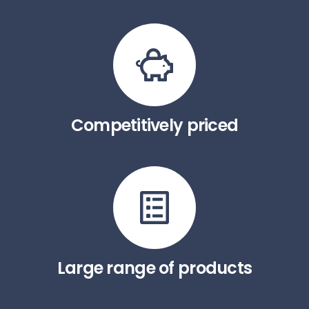
Competitively priced
Large range of products