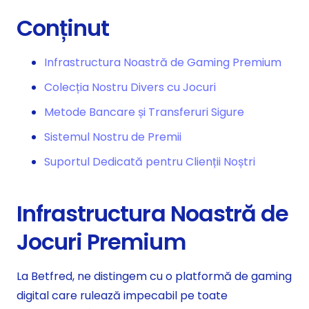
Conținut
Infrastructura Noastră de Gaming Premium
Colecția Nostru Divers cu Jocuri
Metode Bancare și Transferuri Sigure
Sistemul Nostru de Premii
Suportul Dedicată pentru Clienții Noștri
Infrastructura Noastră de
Jocuri Premium
La Betfred, ne distingem cu o platformă de gaming
digital care rulează impecabil pe toate