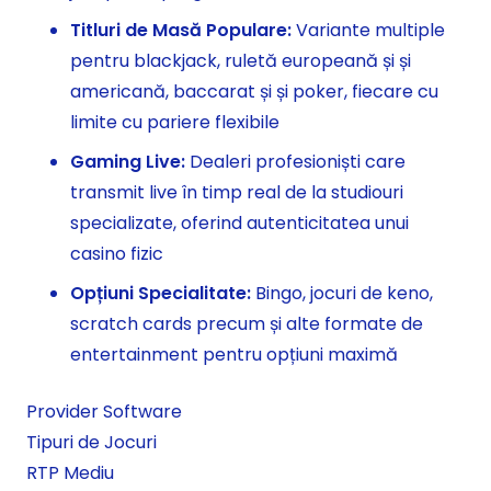
Titluri de Masă Populare:
Variante multiple
pentru blackjack, ruletă europeană și și
americană, baccarat și și poker, fiecare cu
limite cu pariere flexibile
Gaming Live:
Dealeri profesioniști care
transmit live în timp real de la studiouri
specializate, oferind autenticitatea unui
casino fizic
Opțiuni Specialitate:
Bingo, jocuri de keno,
scratch cards precum și alte formate de
entertainment pentru opțiuni maximă
Provider Software
Tipuri de Jocuri
RTP Mediu