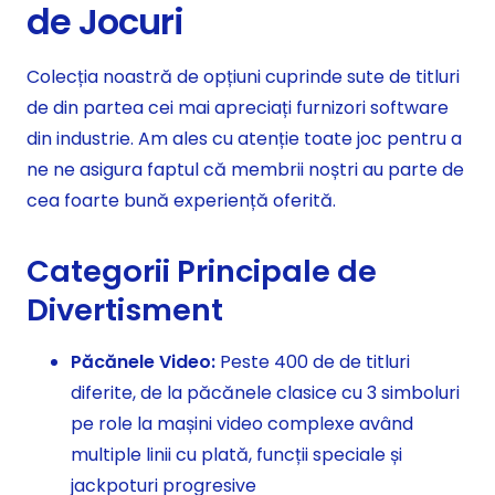
de Jocuri
Colecția noastră de opțiuni cuprinde sute de titluri
de din partea cei mai apreciați furnizori software
din industrie. Am ales cu atenție toate joc pentru a
ne ne asigura faptul că membrii noștri au parte de
cea foarte bună experiență oferită.
Categorii Principale de
Divertisment
Păcănele Video:
Peste 400 de de titluri
diferite, de la păcănele clasice cu 3 simboluri
pe role la mașini video complexe având
multiple linii cu plată, funcții speciale și
jackpoturi progresive