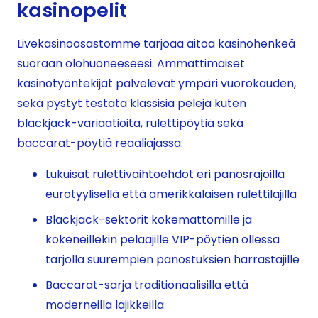
kasinopelit
Livekasinoosastomme tarjoaa aitoa kasinohenkeä
suoraan olohuoneeseesi. Ammattimaiset
kasinotyöntekijät palvelevat ympäri vuorokauden,
sekä pystyt testata klassisia pelejä kuten
blackjack-variaatioita, rulettipöytiä sekä
baccarat-pöytiä reaaliajassa.
Lukuisat rulettivaihtoehdot eri panosrajoilla
eurotyylisellä että amerikkalaisen rulettilajilla
Blackjack-sektorit kokemattomille ja
kokeneillekin pelaajille VIP-pöytien ollessa
tarjolla suurempien panostuksien harrastajille
Baccarat-sarja traditionaalisilla että
moderneilla lajikkeilla