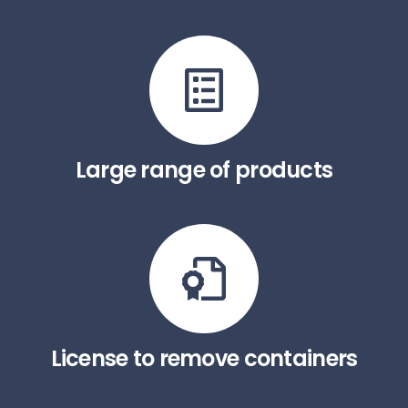
Large range of products
License to remove containers