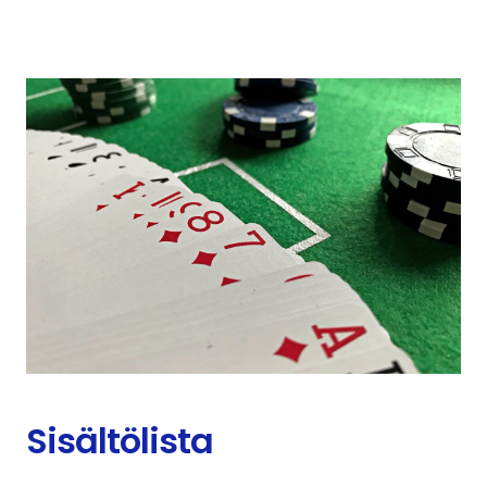
Sisältölista