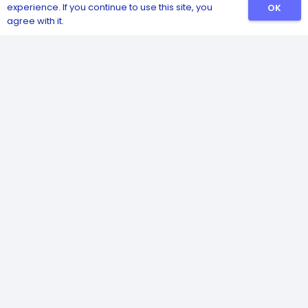
experience. If you continue to use this site, you
OK
agree with it.
Catalog
Sanitizers
Detergents
Safety and Hygiene
Pest and Insect Control
Disinfectants
Poultry Health