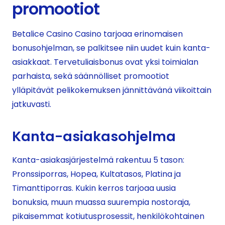
promootiot
Betalice Casino Casino tarjoaa erinomaisen
bonusohjelman, se palkitsee niin uudet kuin kanta-
asiakkaat. Tervetuliaisbonus ovat yksi toimialan
parhaista, sekä säännölliset promootiot
ylläpitävät pelikokemuksen jännittävänä viikoittain
jatkuvasti.
Kanta-asiakasohjelma
Kanta-asiakasjärjestelmä rakentuu 5 tason:
Pronssiporras, Hopea, Kultatasos, Platina ja
Timanttiporras. Kukin kerros tarjoaa uusia
bonuksia, muun muassa suurempia nostoraja,
pikaisemmat kotiutusprosessit, henkilökohtainen