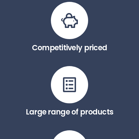
Competitively priced
Large range of products