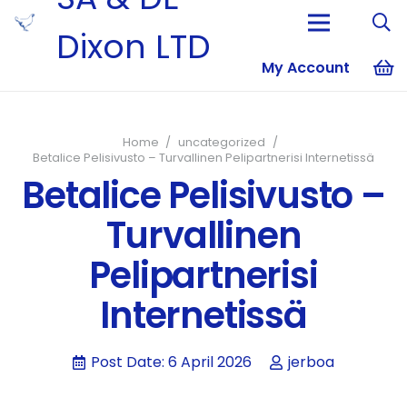
Dixon LTD
My Account
No products i
Home
/
uncategorized
/
Betalice Pelisivusto – Turvallinen Pelipartnerisi Internetissä
Betalice Pelisivusto –
Turvallinen
Pelipartnerisi
Internetissä
Post Date:
6 April 2026
jerboa