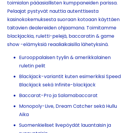
toimialan pääasiallisten kumppaneiden parissa.
Pelaajat pystyvät nauttia autenttisesta
kasinokokemuksesta suoraan kotoaan käyttäen
taitavien dealereiden ohjaamana. Toimitamme
blackjackia, ruletti-pelejä, baccaratin & game
show -elämyksiä reaaliaikaisilla lähetyksinä.
Eurooppalaisen tyylin & amerikkalainen
ruletin pelit
Blackjack-variantit kuten esimerkiksi Speed
Blackjack sekä Infinite-blackjack
Baccarat-Pro ja Salamabaccarat
Monopoly-Live, Dream Catcher sekä Hullu
Aika
Suomenkieliset livepöydät lauantaisin ja