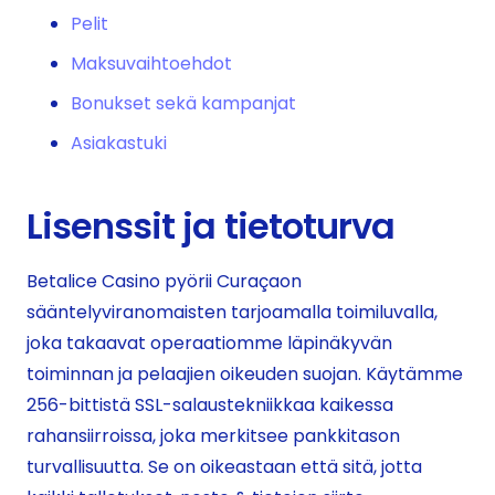
Pelit
Maksuvaihtoehdot
Bonukset sekä kampanjat
Asiakastuki
Lisenssit ja tietoturva
Betalice Casino pyörii Curaçaon
sääntelyviranomaisten tarjoamalla toimiluvalla,
joka takaavat operaatiomme läpinäkyvän
toiminnan ja pelaajien oikeuden suojan. Käytämme
256-bittistä SSL-salaustekniikkaa kaikessa
rahansiirroissa, joka merkitsee pankkitason
turvallisuutta. Se on oikeastaan että sitä, jotta