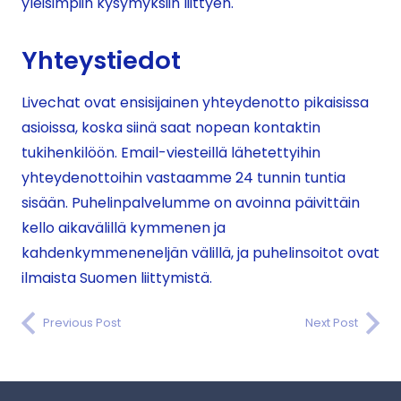
yleisimpiin kysymyksiin liittyen.
Yhteystiedot
Livechat ovat ensisijainen yhteydenotto pikaisissa
asioissa, koska siinä saat nopean kontaktin
tukihenkilöön. Email-viesteillä lähetettyihin
yhteydenottoihin vastaamme 24 tunnin tuntia
sisään. Puhelinpalvelumme on avoinna päivittäin
kello aikavälillä kymmenen ja
kahdenkymmeneneljän välillä, ja puhelinsoitot ovat
ilmaista Suomen liittymistä.
Previous Post
Next Post