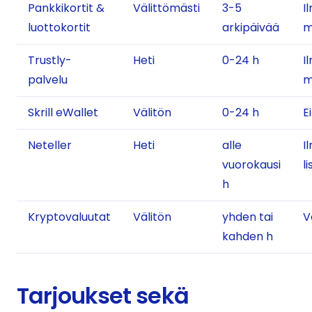
Pankkikortit &
Välittömästi
3-5
I
luottokortit
arkipäivää
m
Trustly-
Heti
0-24 h
I
palvelu
m
Skrill eWallet
Välitön
0-24 h
E
Neteller
Heti
alle
I
vuorokausi
l
h
Kryptovaluutat
Välitön
yhden tai
V
kahden h
Tarjoukset sekä