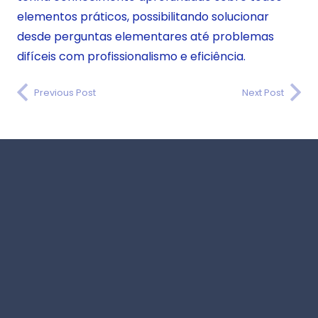
elementos práticos, possibilitando solucionar
desde perguntas elementares até problemas
difíceis com profissionalismo e eficiência.
Previous Post
Next Post