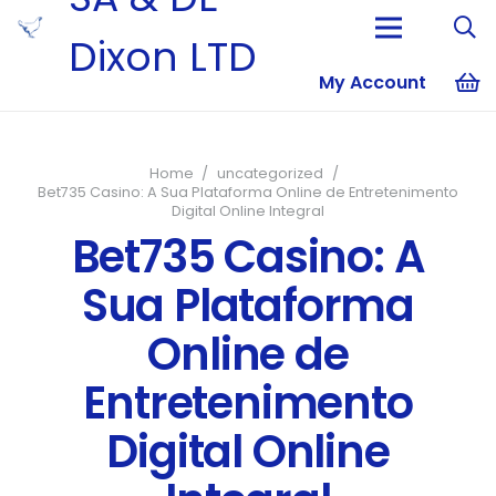
Dixon LTD
My Account
No products i
Home
/
uncategorized
/
Bet735 Casino: A Sua Plataforma Online de Entretenimento
Digital Online Integral
Bet735 Casino: A
Sua Plataforma
Online de
Entretenimento
Digital Online