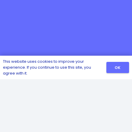
This website uses cookies to improve your
experience. If you continue to use this site, you
OK
agree with it.