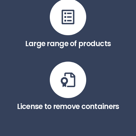
Large range of products
License to remove containers