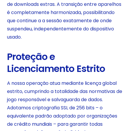
de downloads extras. A transição entre aparelhos
é completamente harmonizada, possibilitando
que continue a a sessão exatamente de onde
suspendeu, independentemente do dispositivo
usado.
Proteção e
Licenciamento Estrito
A nossa operação atua mediante licença global
estrito, cumprindo a totalidade das normativas de
jogo responsável e salvaguarda de dados.
Adotamos criptografia SSL de 256 bits – o
equivalente padrão adoptado por organizações
de crédito mundiais – para garantir todas