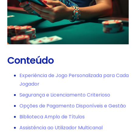
Conteúdo
Experiência de Jogo Personalizada para Cada
Jogador
Segurança e Licenciamento Criterioso
Opções de Pagamento Disponíveis e Gestão
Biblioteca Amplo de Títulos
Assistência ao Utilizador Multicanal