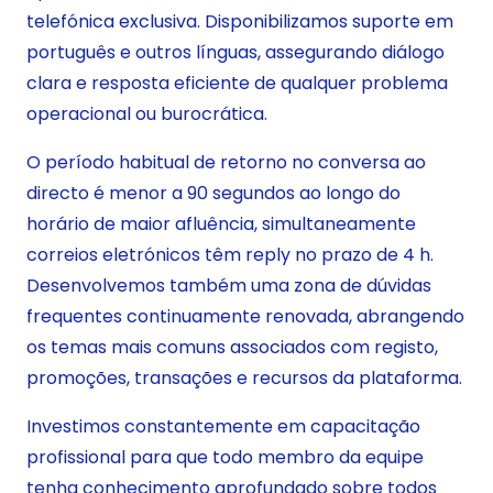
telefónica exclusiva. Disponibilizamos suporte em
português e outros línguas, assegurando diálogo
clara e resposta eficiente de qualquer problema
operacional ou burocrática.
O período habitual de retorno no conversa ao
directo é menor a 90 segundos ao longo do
horário de maior afluência, simultaneamente
correios eletrónicos têm reply no prazo de 4 h.
Desenvolvemos também uma zona de dúvidas
frequentes continuamente renovada, abrangendo
os temas mais comuns associados com registo,
promoções, transações e recursos da plataforma.
Investimos constantemente em capacitação
profissional para que todo membro da equipe
tenha conhecimento aprofundado sobre todos