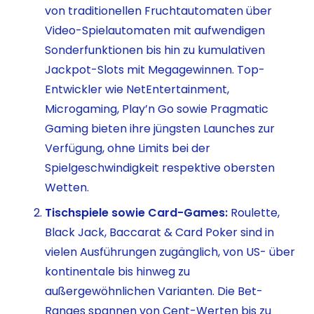
von traditionellen Fruchtautomaten über
Video-Spielautomaten mit aufwendigen
Sonderfunktionen bis hin zu kumulativen
Jackpot-Slots mit Megagewinnen. Top-
Entwickler wie NetEntertainment,
Microgaming, Play’n Go sowie Pragmatic
Gaming bieten ihre jüngsten Launches zur
Verfügung, ohne Limits bei der
Spielgeschwindigkeit respektive obersten
Wetten.
Tischspiele sowie Card-Games:
Roulette,
Black Jack, Baccarat & Card Poker sind in
vielen Ausführungen zugänglich, von US- über
kontinentale bis hinweg zu
außergewöhnlichen Varianten. Die Bet-
Ranges spannen von Cent-Werten bis zu