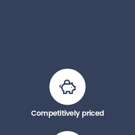
Competitively priced