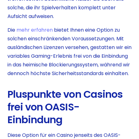
solche, die ihr Spielverhalten komplett unter
Aufsicht aufweisen.
Die
mehr erfahren
bietet Ihnen eine Option zu
solchen einschränkenden Voraussetzungen. Mit
ausländischen Lizenzen versehen, gestatten wir ein
variables Gaming-Erlebnis frei von die Einbindung
in das heimische Blockierungssystem, während wir
dennoch höchste Sicherheitsstandards einhalten.
Pluspunkte von Casinos
frei von OASIS-
Einbindung
Diese Option für ein Casino jenseits des OASIS-