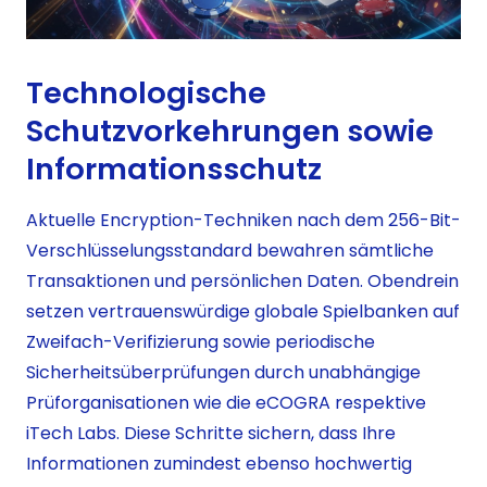
Technologische
Schutzvorkehrungen sowie
Informationsschutz
Aktuelle Encryption-Techniken nach dem 256-Bit-
Verschlüsselungsstandard bewahren sämtliche
Transaktionen und persönlichen Daten. Obendrein
setzen vertrauenswürdige globale Spielbanken auf
Zweifach-Verifizierung sowie periodische
Sicherheitsüberprüfungen durch unabhängige
Prüforganisationen wie die eCOGRA respektive
iTech Labs. Diese Schritte sichern, dass Ihre
Informationen zumindest ebenso hochwertig