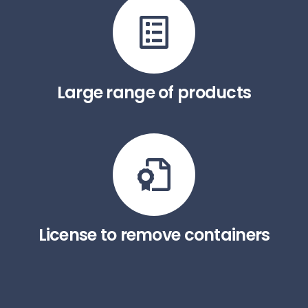
Large range of products
License to remove containers