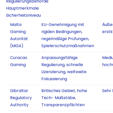
Regulierungsbehörde
Hauptmerkmale
Sicherheitsniveau
Malta
EU-Genehmigung mit
Äuße
Gaming
rigiden Bedingungen,
erstk
Autorität
regelmäßige Prüfungen,
(MGA)
Spielerschutzmaßnahmen
Curacao
Anpassungsfähige
Medi
Gaming
Regulierung, schnelle
hoch
Lizenzierung, weltweite
Fokussierung
Gibraltar
Britisches Gebiet, hohe
Sehr
Regulatory
Tech- Maßstäbe,
Authority
Transparenzpflichten