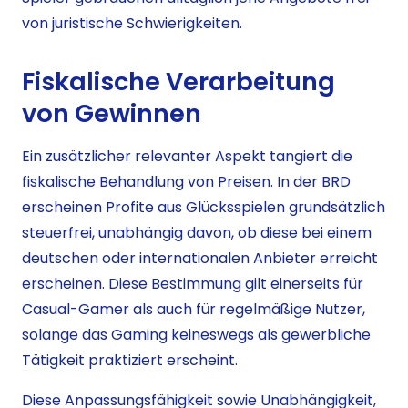
von juristische Schwierigkeiten.
Fiskalische Verarbeitung
von Gewinnen
Ein zusätzlicher relevanter Aspekt tangiert die
fiskalische Behandlung von Preisen. In der BRD
erscheinen Profite aus Glücksspielen grundsätzlich
steuerfrei, unabhängig davon, ob diese bei einem
deutschen oder internationalen Anbieter erreicht
erscheinen. Diese Bestimmung gilt einerseits für
Casual-Gamer als auch für regelmäßige Nutzer,
solange das Gaming keineswegs als gewerbliche
Tätigkeit praktiziert erscheint.
Diese Anpassungsfähigkeit sowie Unabhängigkeit,