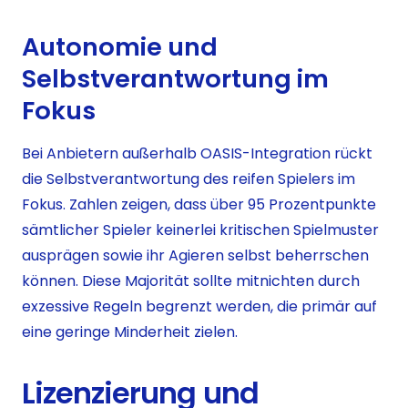
Autonomie und
Selbstverantwortung im
Fokus
Bei Anbietern außerhalb OASIS-Integration rückt
die Selbstverantwortung des reifen Spielers im
Fokus. Zahlen zeigen, dass über 95 Prozentpunkte
sämtlicher Spieler keinerlei kritischen Spielmuster
ausprägen sowie ihr Agieren selbst beherrschen
können. Diese Majorität sollte mitnichten durch
exzessive Regeln begrenzt werden, die primär auf
eine geringe Minderheit zielen.
Lizenzierung und