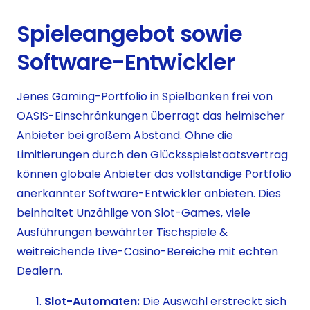
Spieleangebot sowie
Software-Entwickler
Jenes Gaming-Portfolio in Spielbanken frei von
OASIS-Einschränkungen überragt das heimischer
Anbieter bei großem Abstand. Ohne die
Limitierungen durch den Glücksspielstaatsvertrag
können globale Anbieter das vollständige Portfolio
anerkannter Software-Entwickler anbieten. Dies
beinhaltet Unzählige von Slot-Games, viele
Ausführungen bewährter Tischspiele &
weitreichende Live-Casino-Bereiche mit echten
Dealern.
Slot-Automaten:
Die Auswahl erstreckt sich