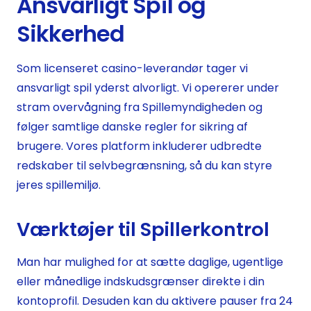
Ansvarligt Spil og
Sikkerhed
Som licenseret casino-leverandør tager vi
ansvarligt spil yderst alvorligt. Vi opererer under
stram overvågning fra Spillemyndigheden og
følger samtlige danske regler for sikring af
brugere. Vores platform inkluderer udbredte
redskaber til selvbegrænsning, så du kan styre
jeres spillemiljø.
Værktøjer til Spillerkontrol
Man har mulighed for at sætte daglige, ugentlige
eller månedlige indskudsgrænser direkte i din
kontoprofil. Desuden kan du aktivere pauser fra 24