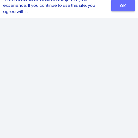
experience. If you continue to use this site, you
OK
agree with it.
Catalog
Sanitizers
Detergents
Safety and Hygiene
Pest and Insect Control
Disinfectants
Poultry Health
Housing Supplies