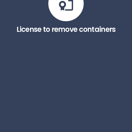
License to remove containers