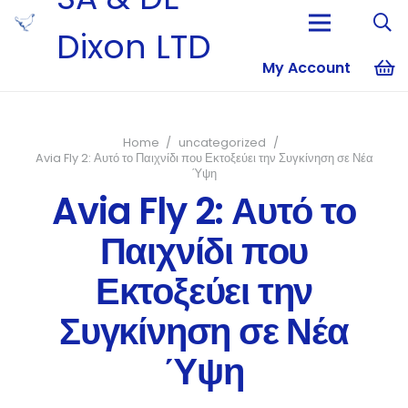
Dixon LTD
My Account
No products i
Home
/
uncategorized
/
Avia Fly 2: Αυτό το Παιχνίδι που Εκτοξεύει την Συγκίνηση σε Νέα
Ύψη
Avia Fly 2: Αυτό το
Παιχνίδι που
Εκτοξεύει την
Συγκίνηση σε Νέα
Ύψη