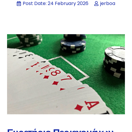
Post Date:
24 February 2026
jerboa