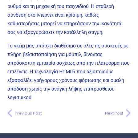
ρυθμό και τη μηχανική του παιχνιδιού. Η σταθερή
σύνδεση στο ίντερνετ είναι κρίσιμη, καθώς
καθυστερήσεις μπορεί να επηρεάσουν την ικανότητά
σας να εξαργυρώσετε την κατάλληλη στιγμή.
Το γκέιμ μας υπάρχει διαθέσιμο σε όλες τις συσκευές με
πλήρη βελτιστοποίηση για μόμπιλ, δίνοντας
απρόσκοπτη εμπειρία ασχέτως από την πλατφόρμα που
επιλέγετε. Η τεχνολογία HTML5 που αξιοποιούμε
εξασφαλίζει γρήγορους χρόνους φόρτωσης και ομαλή
απόδοση χωρίς την ανάγκη λήψης επιπρόσθετου
λογισμικού.
Previous Post
Next Post