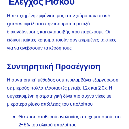
Έλεγχος Ρίσκου
Η πετυχημένη εμφάνιση μας στον χώρο των crash
games οφείλεται στην ισορροπία μεταξύ
διακινδύνευσης και ανταμοιβής που παρέχουμε. Οι
ειδικοί παίκτες χρησιμοποιούν συγκεκριμένες τακτικές
για να ανεβάσουν τα κέρδη τους.
Συντηρητική Προσέγγιση
Η συντηρητική μέθοδος συμπεριλαμβάνει εξαργύρωση
σε μικρούς πολλαπλασιαστές μεταξύ 1.2x και 2.0x. Η
συγκεκριμένη η στρατηγική δίνει πιο συχνά νίκες με
μικρότερο ρίσκο απώλειας του υπολοίπου.
Θέσπιση σταθερού αναλογίας στοιχηματισμού στο
2-5% του ολικού υπολοίπου