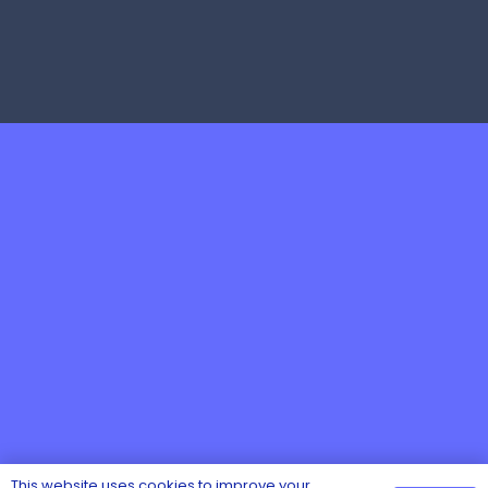
This website uses cookies to improve your