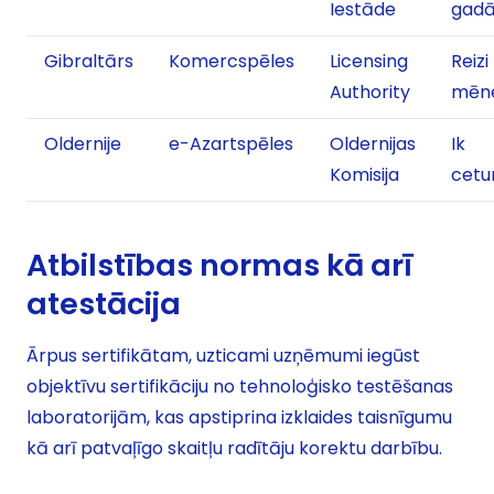
Iestāde
gad
Gibraltārs
Komercspēles
Licensing
Reizi
Authority
mēne
Oldernije
e-Azartspēles
Oldernijas
Ik
Komisija
cetu
Atbilstības normas kā arī
atestācija
Ārpus sertifikātam, uzticami uzņēmumi iegūst
objektīvu sertifikāciju no tehnoloģisko testēšanas
laboratorijām, kas apstiprina izklaides taisnīgumu
kā arī patvaļīgo skaitļu radītāju korektu darbību.