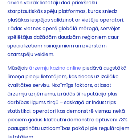
arvien vairāk lietotāju dod priekšroku
starptautiskās spēļu platformas, kuras sniedz
plašākas iespējas salīdzinot ar vietējie operatori.
Tādas vietnes operē globālā mērogā, servējot
spēlētājus dažādām daudzām reģioniem caur
specializētiem risinājumiem un izvērstām
azartspēļu veidiem.
Mūsējais
ārzemju kazino online
piedāvā augstākā
līmeņa pieeju lietotājiem, kas tiecas uz izcilāko
kvalitātes servisu. Nozīmīgs faktors, atlasot
ārzemju uzņēmumu, izrādās šī reputācija plus
darbības ilgums tirgū – saskaņā ar industrijas
statistikai, operatori kas demonstrē vismaz nekā
pieciem gadus klātbūtni demonstrē aptuveni 73%
paaugstinātu uzticamības pakāpi pie regulārajiem
lietotājiem.