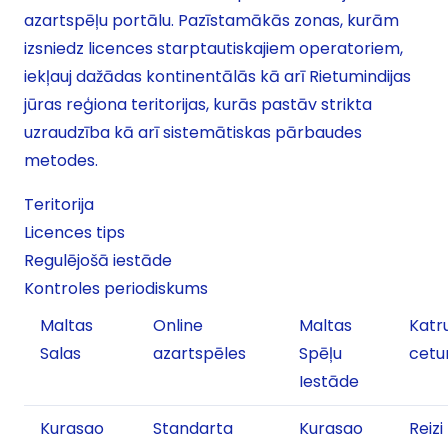
azartspēļu portālu. Pazīstamākās zonas, kurām
izsniedz licences starptautiskajiem operatoriem,
iekļauj dažādas kontinentālās kā arī Rietumindijas
jūras reģiona teritorijas, kurās pastāv strikta
uzraudzība kā arī sistemātiskas pārbaudes
metodes.
Teritorija
Licences tips
Regulējošā iestāde
Kontroles periodiskums
Maltas
Online
Maltas
Katr
Salas
azartspēles
Spēļu
cetu
Iestāde
Kurasao
Standarta
Kurasao
Reizi