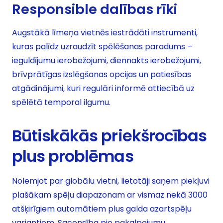
Responsible dalības rīki
Augstākā līmeņa vietnēs iestrādāti instrumenti,
kuras palīdz uzraudzīt spēlēšanas paradums –
ieguldījumu ierobežojumi, diennakts ierobežojumi,
brīvprātīgas izslēgšanas opcijas un patiesības
atgādinājumi, kuri regulāri informē attiecībā uz
spēlētā temporal ilgumu.
Būtiskākās priekšrocības
plus problēmas
Nolemjot par globālu vietni, lietotāji saņem piekļuvi
plašākam spēļu diapazonam ar vismaz nekā 3000
atšķirīgiem automātiem plus galda azartspēļu
variantiem. Sacensība pie pakalpojumu