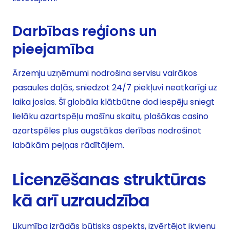
Darbības reģions un
pieejamība
Ārzemju uzņēmumi nodrošina servisu vairākos
pasaules daļās, sniedzot 24/7 piekļuvi neatkarīgi uz
laika joslas. Šī globāla klātbūtne dod iespēju sniegt
lielāku azartspēļu mašīnu skaitu, plašākas casino
azartspēles plus augstākas derības nodrošinot
labākām peļņas rādītājiem.
Licenzēšanas struktūras
kā arī uzraudzība
Likumība izrādās būtisks aspekts, izvērtējot ikvienu