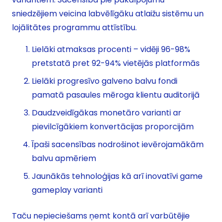
sniedzējiem veicina labvēlīgāku atlaižu sistēmu un
lojālitātes programmu attīstību.
Lielāki atmaksas procenti – vidēji 96-98%
pretstatā pret 92-94% vietējās platformās
Lielāki progresīvo galveno balvu fondi
pamatā pasaules mēroga klientu auditorijā
Daudzveidīgākas monetāro varianti ar
pievilcīgākiem konvertācijas proporcijām
Īpaši sacensības nodrošinot ievērojamākām
balvu apmēriem
Jaunākās tehnoloģijas kā arī inovatīvi game
gameplay varianti
Taču nepieciešams ņemt kontā arī varbūtējie