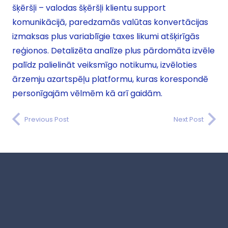
šķēršļi – valodas šķēršļi klientu support
komunikācijā, paredzamās valūtas konvertācijas
izmaksas plus variablīgie taxes likumi atšķirīgās
reģionos. Detalizēta analīze plus pārdomāta izvēle
palīdz palielināt veiksmīgo notikumu, izvēloties
ārzemju azartspēļu platformu, kuras korespondē
personīgajām vēlmēm kā arī gaidām.
Previous Post
Next Post