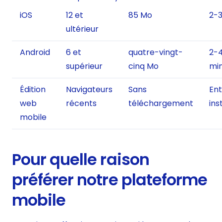
iOS
12 et
85 Mo
2-3
ultérieur
Android
6 et
quatre-vingt-
2-
supérieur
cinq Mo
mi
Édition
Navigateurs
Sans
En
web
récents
téléchargement
ins
mobile
Pour quelle raison
préférer notre plateforme
mobile