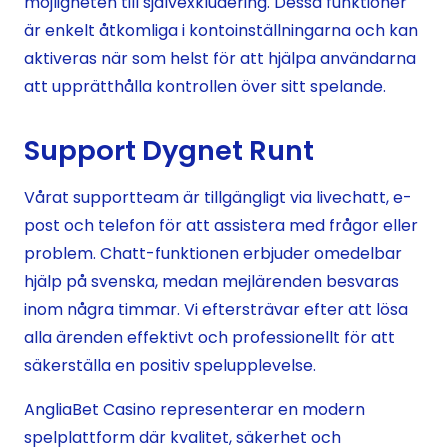
möjligheten till självexkludering. Dessa funktioner
är enkelt åtkomliga i kontoinställningarna och kan
aktiveras när som helst för att hjälpa användarna
att upprätthålla kontrollen över sitt spelande.
Support Dygnet Runt
Vårat supportteam är tillgängligt via livechatt, e-
post och telefon för att assistera med frågor eller
problem. Chatt-funktionen erbjuder omedelbar
hjälp på svenska, medan mejlärenden besvaras
inom några timmar. Vi eftersträvar efter att lösa
alla ärenden effektivt och professionellt för att
säkerställa en positiv spelupplevelse.
AngliaBet Casino representerar en modern
spelplattform där kvalitet, säkerhet och