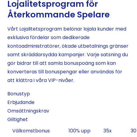
Lojalitetsprogram för
Återkommande Spelare
Vårt Lojalitetsprogram belönar lojala kunder med
exklusiva fördelar som dedikerade
kontoadministratörer, ökade utbetalnings gränser
samt skräddarsydda kampanjer. Varje satsning du
gör bidrar till att samla bonuspoäng som kan
konverteras till bonuspengar eller användas för
att klättra i våra VIP-nivåer.
Bonustyp
Erbjudande
Omsättningskrav
Giltighet
Välkomstbonus
100% upp
35x
30