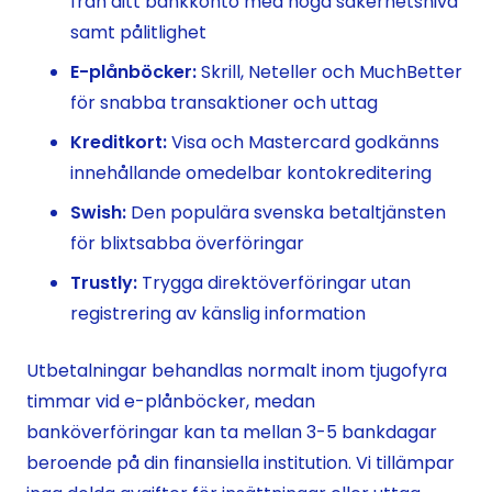
från ditt bankkonto med höga säkerhetsnivå
samt pålitlighet
E-plånböcker:
Skrill, Neteller och MuchBetter
för snabba transaktioner och uttag
Kreditkort:
Visa och Mastercard godkänns
innehållande omedelbar kontokreditering
Swish:
Den populära svenska betaltjänsten
för blixtsabba överföringar
Trustly:
Trygga direktöverföringar utan
registrering av känslig information
Utbetalningar behandlas normalt inom tjugofyra
timmar vid e-plånböcker, medan
banköverföringar kan ta mellan 3-5 bankdagar
beroende på din finansiella institution. Vi tillämpar