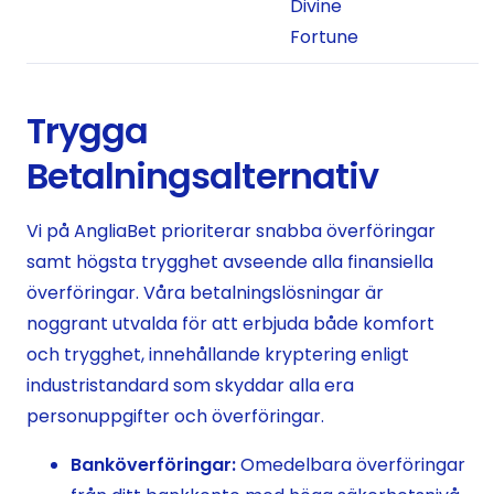
Divine
Fortune
Trygga
Betalningsalternativ
Vi på AngliaBet prioriterar snabba överföringar
samt högsta trygghet avseende alla finansiella
överföringar. Våra betalningslösningar är
noggrant utvalda för att erbjuda både komfort
och trygghet, innehållande kryptering enligt
industristandard som skyddar alla era
personuppgifter och överföringar.
Banköverföringar:
Omedelbara överföringar