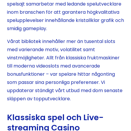
spelsajt samarbetar med ledande spelutvecklare
inom branschen för att garantera högkvalitativa
spelupplevelser innehållande kristallklar grafik och
smidig gameplay.
Vårat bibliotek innehåller mer än tusental slots
med varierande motiv, volatilitet samt
vinstmöjligheter. Allt från klassiska fruktmaskiner
till moderna videoslots med avancerade
bonusfunktioner – var spelare hittar någonting
som passar sina personliga preferenser. Vi
uppdaterar ständigt vårt utbud med dom senaste
släppen av topputvecklare.
Klassiska spel och Live-
streaming Casino