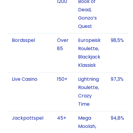
1200
Book of
Dead,
Gonzo’s
Quest
Bordsspel
Över
Europeisk
98,5%
85
Roulette,
Blackjack
Klassisk
Live Casino
150+
Lightning
97,3%
Roulette,
Crazy
Time
Jackpottspel
45+
Mega
94,8%
Moolah,