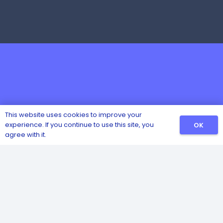
This website uses cookies to improve your
experience. If you continue to use this site, you
OK
agree with it.