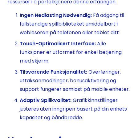
ressurser i å perfeksjonere denne erfaringen.
Ingen Nedlasting Nødvendig:
Få adgang til
fullstendige spillbiblioteket umiddelbart i
webleseren på telefonen eller tablet ditt
Touch-Optimalisert Interface:
Alle
funksjoner er utformet for enkel betjening
med skjerm.
Tilsvarende Funksjonalitet:
Overføringer,
uttaksanmodninger, bonusaktivering og
support fungerer sømløst på mobile enheter.
Adaptiv Spillkvalitet:
Grafikkinnstillinger
justeres uten inngripen basert på din enhets
kapasitet og båndbredde.