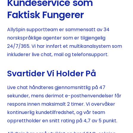
Kundeservice som
Faktisk Fungerer
AllySpin supportteam er sammensatt av 34
norskspråklige agenter som er tilgjengelig
24/7/365. Vi har innført et multikanalsystem som
inkluderer live chat, mail og telefonsupport.
Svartider Vi Holder På
Live chat håndteres gjennomsnittlig på 47
sekunder, mens derimot e-posthenvendelser får
respons innen maksimalt 2 timer. Vi overvåker
kontinuerlig kundetilfredshet, og vår team
opprettholder en snitt rating på 4,7 av 5 punkt.