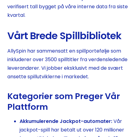
verifisert tall bygget på våre interne data fra siste
kvartal.
Vårt Brede Spillbibliotek
AllySpin har sammensatt en spillportefølje som
inkluderer over 3500 spilltitler fra verdensledende
leverandører. Vi jobber eksklusivt med de svært
ansette spillutviklerne i markedet.
Kategorier som Preger Vår
Plattform
Akkumulerende Jackpot-automater:
Vår
jackpot-spill har betalt ut over 120 millioner