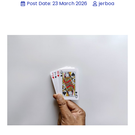
Post Date:
23 March 2026
jerboa