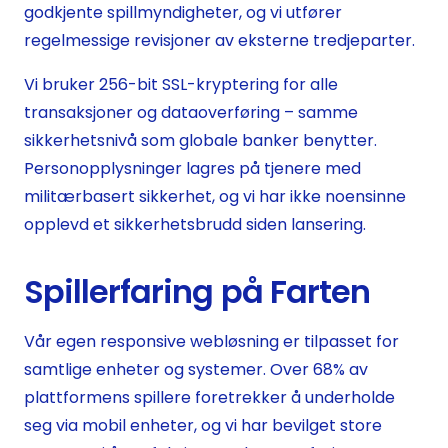
godkjente spillmyndigheter, og vi utfører
regelmessige revisjoner av eksterne tredjeparter.
Vi bruker 256-bit SSL-kryptering for alle
transaksjoner og dataoverføring – samme
sikkerhetsnivå som globale banker benytter.
Personopplysninger lagres på tjenere med
militærbasert sikkerhet, og vi har ikke noensinne
opplevd et sikkerhetsbrudd siden lansering.
Spillerfaring på Farten
Vår egen responsive webløsning er tilpasset for
samtlige enheter og systemer. Over 68% av
plattformens spillere foretrekker å underholde
seg via mobil enheter, og vi har bevilget store