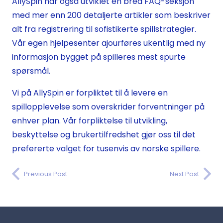
AllySpin har også utviklet en bred FAQ-seksjon
med mer enn 200 detaljerte artikler som beskriver
alt fra registrering til sofistikerte spillstrategier.
Vår egen hjelpesenter ajourføres ukentlig med ny
informasjon bygget på spilleres mest spurte
spørsmål.
Vi på AllySpin er forpliktet til å levere en
spillopplevelse som overskrider forventninger på
enhver plan. Vår forpliktelse til utvikling,
beskyttelse og brukertilfredshet gjør oss til det
prefererte valget for tusenvis av norske spillere.
Previous Post
Next Post