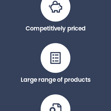
Competitively priced
Large range of products