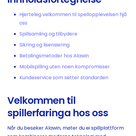
Hjerteleg velkommen til spellopplevelsen hjå
oss
Spillsamling og tilbydere
Sikring og lisensiering
Betalingsmetoder hos Alawin
Mobilspilling uten noen kompromisser
Kundeservice som setter standarden
Velkommen til
spillerfaringa hos oss
Når du besøker Alawin, møter du ei spillplattform