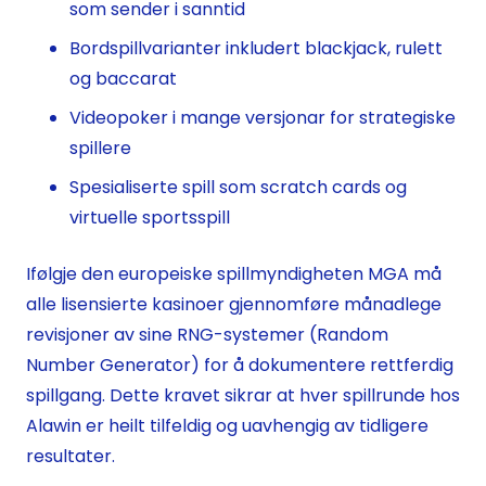
som sender i sanntid
Bordspillvarianter inkludert blackjack, rulett
og baccarat
Videopoker i mange versjonar for strategiske
spillere
Spesialiserte spill som scratch cards og
virtuelle sportsspill
Ifølgje den europeiske spillmyndigheten MGA må
alle lisensierte kasinoer gjennomføre månadlege
revisjoner av sine RNG-systemer (Random
Number Generator) for å dokumentere rettferdig
spillgang. Dette kravet sikrar at hver spillrunde hos
Alawin er heilt tilfeldig og uavhengig av tidligere
resultater.