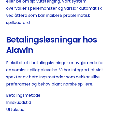
eller be om sjølvutstenging. Vårt system
overvaker spellemønster og varslar automatisk
ved åtferd som kan indikere problematisk
spilleadferd.
Betalingsløsningar hos
Alawin
Fleksibilitet i betalingsløsninger er avgjerande for
en sømløs spillopplevelse. Vi har integrert et vidt
spekter av betalingsmetoder som dekkar ulike
preferanser og behov blant norske spillere.
Betalingsmetode
Innskuddstid
Uttakstid