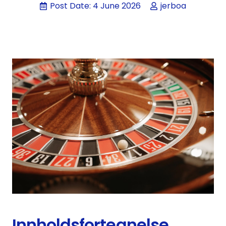
Post Date:
4 June 2026
jerboa
Innholdsfortegnelse