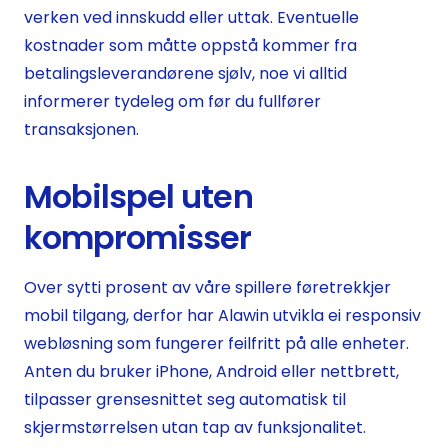
verken ved innskudd eller uttak. Eventuelle
kostnader som måtte oppstå kommer fra
betalingsleverandørene sjølv, noe vi alltid
informerer tydeleg om før du fullfører
transaksjonen.
Mobilspel uten
kompromisser
Over sytti prosent av våre spillere føretrekkjer
mobil tilgang, derfor har Alawin utvikla ei responsiv
webløsning som fungerer feilfritt på alle enheter.
Anten du bruker iPhone, Android eller nettbrett,
tilpasser grensesnittet seg automatisk til
skjermstørrelsen utan tap av funksjonalitet.