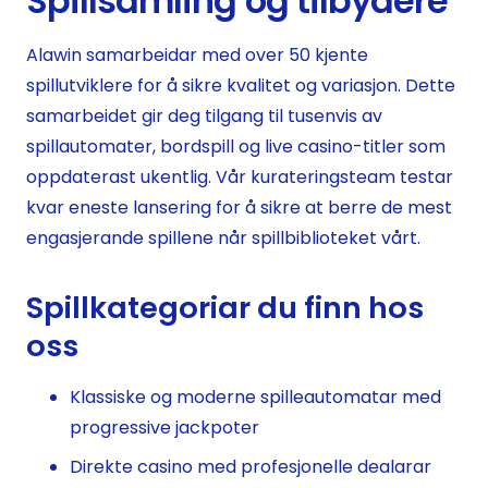
Spillsamling og tilbydere
Alawin samarbeidar med over 50 kjente
spillutviklere for å sikre kvalitet og variasjon. Dette
samarbeidet gir deg tilgang til tusenvis av
spillautomater, bordspill og live casino-titler som
oppdaterast ukentlig. Vår kurateringsteam testar
kvar eneste lansering for å sikre at berre de mest
engasjerande spillene når spillbiblioteket vårt.
Spillkategoriar du finn hos
oss
Klassiske og moderne spilleautomatar med
progressive jackpoter
Direkte casino med profesjonelle dealarar