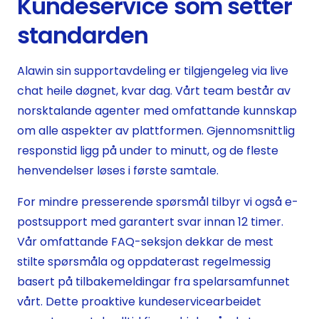
Kundeservice som setter
standarden
Alawin sin supportavdeling er tilgjengeleg via live
chat heile døgnet, kvar dag. Vårt team består av
norsktalande agenter med omfattande kunnskap
om alle aspekter av plattformen. Gjennomsnittlig
responstid ligg på under to minutt, og de fleste
henvendelser løses i første samtale.
For mindre presserende spørsmål tilbyr vi også e-
postsupport med garantert svar innan 12 timer.
Vår omfattande FAQ-seksjon dekkar de mest
stilte spørsmåla og oppdaterast regelmessig
basert på tilbakemeldingar fra spelarsamfunnet
vårt. Dette proaktive kundeservicearbeidet