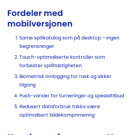
Fordeler med
mobilversjonen
Same spillkatalog som på desktop – ingen
begrensninger
Touch-optimaliserte kontroller som
forbedrer spillhastigheten
Biometrisk innlogging for rask og sikker
tilgang
Push-varsler for turneringer og spesialtilbud
Redusert dataforbruk takka være
optimalisert bildekomprimering