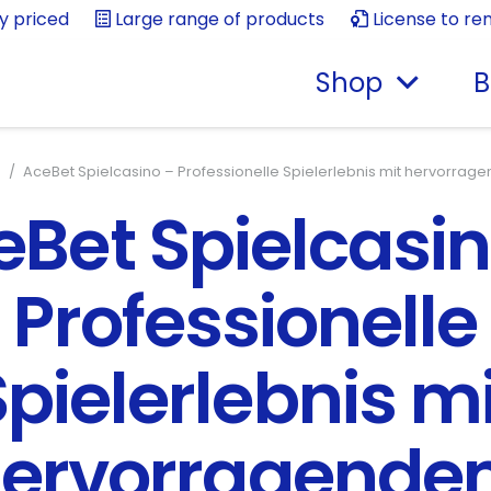
ly priced
Large range of products
License to re
Shop
B
/
AceBet Spielcasino – Professionelle Spielerlebnis mit hervorr
eBet Spielcasin
Professionelle
Spielerlebnis mi
ervorragend