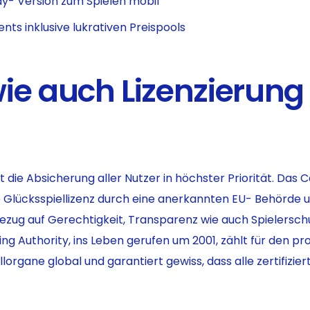
y- Version zum Spielen mobil
ents inklusive lukrativen Preispools
ie auch Lizenzierung
t die Absicherung aller Nutzer in höchster Priorität. Das 
ige Glücksspiellizenz durch eine anerkannten EU- Behörde
Bezug auf Gerechtigkeit, Transparenz wie auch Spielersc
ng Authority, ins Leben gerufen um 2001, zählt für den p
organe global und garantiert gewiss, dass alle zertifizi