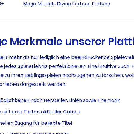
0+
Mega Moolah, Divine Fortune Fortune
ige Merkmale unserer Plat
ert mehr als nur lediglich eine beeindruckende Spielevielf
e jedes Spielerlebnis perfektionieren. Eine intuitive Such
se zu Ihren Lieblingsspielen nachzugehen zu forschen, wobe
rlieben dargestellt werden.
möglichkeiten nach Hersteller, Linien sowie Thematik
sicheres Testen aktueller Games
nellen Zugang für beliebte Titel