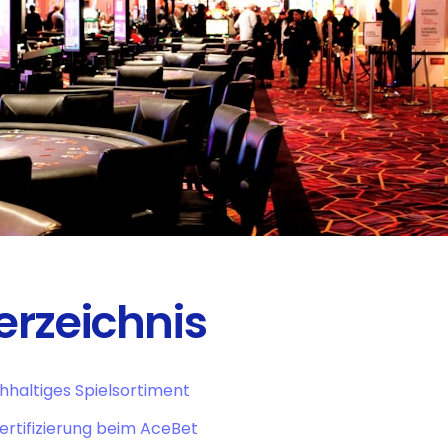
erzeichnis
hhaltiges Spielsortiment
Zertifizierung beim AceBet