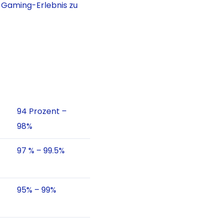
 Gaming-Erlebnis zu
94 Prozent –
98%
97 % – 99.5%
95% – 99%