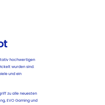
ot
itativ hochwertigen
ickelt wurden sind.
iele und ein
riff zu alle neuesten
ming, EVO Gaming und