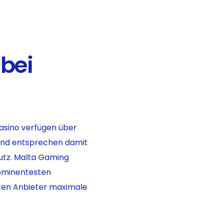
 bei
Casino verfügen über
 und entsprechen damit
hutz. Malta Gaming
rominentesten
erten Anbieter maximale