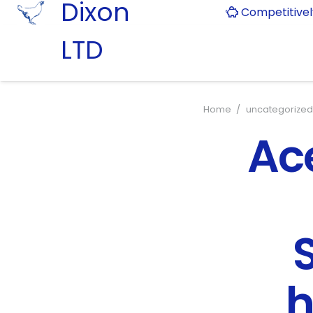
Dixon
Competitive
LTD
Home
/
uncategorized
Ac
h