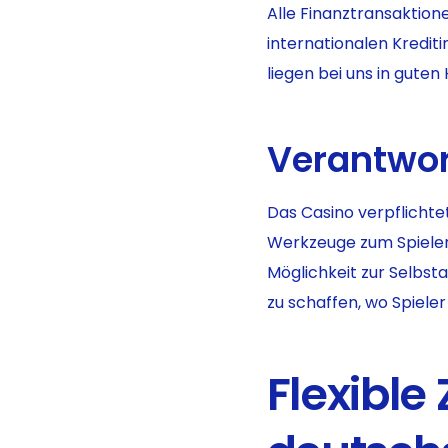
Alle Finanztransaktion
internationalen Krediti
liegen bei uns in gute
Verantwor
Das Casino verpflichte
Werkzeuge zum Spielersc
Möglichkeit zur Selbst
zu schaffen, wo Spieler
Flexible