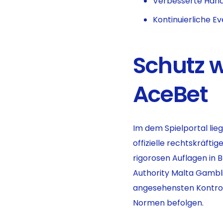
Verbesserte Hand
Kontinuierliche Ev
Schutz w
AceBet
Im dem Spielportal lieg
offizielle rechtskräft
rigorosen Auflagen in 
Authority Malta Gambli
angesehensten Kontroll
Normen befolgen.