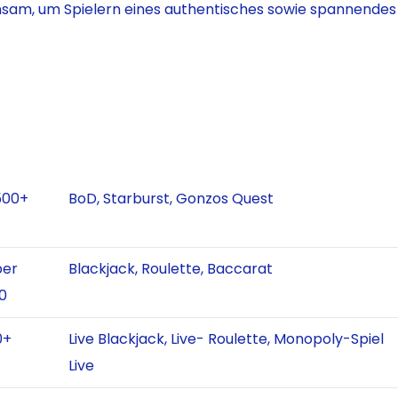
sam, um Spielern eines authentisches sowie spannendes
500+
BoD, Starburst, Gonzos Quest
ber
Blackjack, Roulette, Baccarat
0
0+
Live Blackjack, Live- Roulette, Monopoly-Spiel
Live