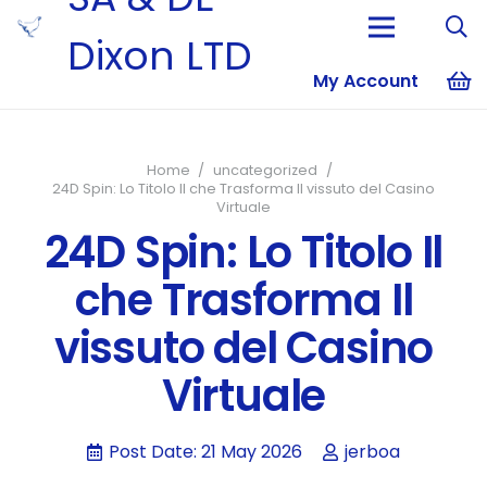
Dixon LTD
My Account
No products i
Home
/
uncategorized
/
24D Spin: Lo Titolo Il che Trasforma Il vissuto del Casino
Virtuale
24D Spin: Lo Titolo Il
che Trasforma Il
vissuto del Casino
Virtuale
Post Date:
21 May 2026
jerboa