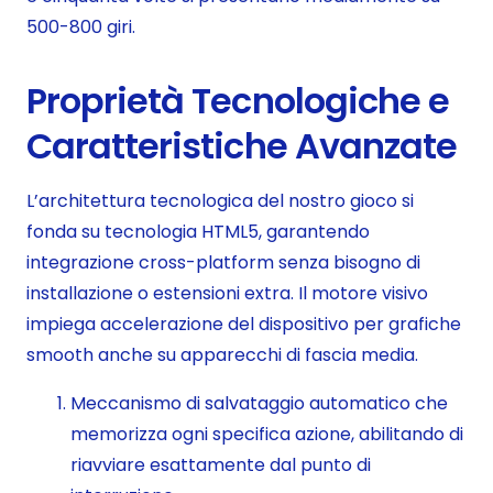
500-800 giri.
Proprietà Tecnologiche e
Caratteristiche Avanzate
L’architettura tecnologica del nostro gioco si
fonda su tecnologia HTML5, garantendo
integrazione cross-platform senza bisogno di
installazione o estensioni extra. Il motore visivo
impiega accelerazione del dispositivo per grafiche
smooth anche su apparecchi di fascia media.
Meccanismo di salvataggio automatico che
memorizza ogni specifica azione, abilitando di
riavviare esattamente dal punto di