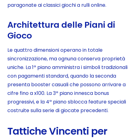
paragonate ai classici giochi a rulli online.
Architettura delle Piani di
Gioco
Le quattro dimensioni operano in totale
sincronizzazione, ma ognuna conserva proprietà
uniche. La 1ª piano amministra i simboli tradizionali
con pagamenti standard, quando la seconda
presenta booster casuali che possono arrivare a
cifre fino a x100. La 3ª piano innesca bonus
progressivi, e la 4ª piano sblocca feature speciali
costruite sulla serie di giocate precedenti.
Tattiche Vincenti per