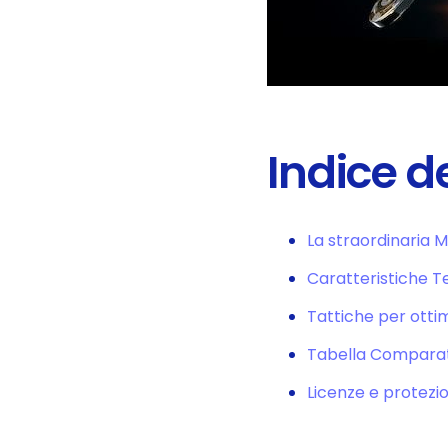
Indice d
La straordinaria 
Caratteristiche T
Tattiche per ottim
Tabella Comparat
Licenze e protezi