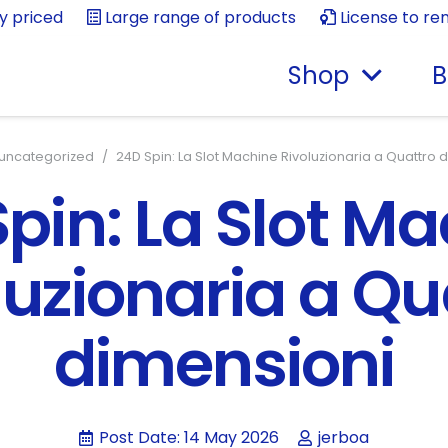
ly priced
Large range of products
License to re
Shop
B
uncategorized
/
24D Spin: La Slot Machine Rivoluzionaria a Quattro 
pin: La Slot M
luzionaria a Qu
dimensioni
Post Date:
14 May 2026
jerboa