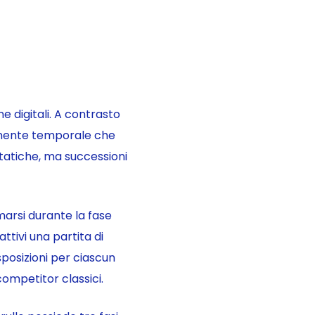
e digitali. A contrasto
ponente temporale che
tatiche, ma successioni
marsi durante la fase
ttivi una partita di
posizioni per ciascun
competitor classici.