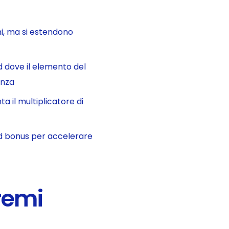
ni, ma si estendono
nd dove il elemento del
enza
 il multiplicatore di
nd bonus per accelerare
remi