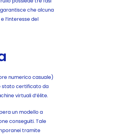
rullo possiede tre fasi
o garantisce che alcuna
e l’interesse del
ra
re numerico casuale)
 stato certificato da
ine virtuali d’élite.
opera un modello a
one conseguiti. Tale
emporanei tramite