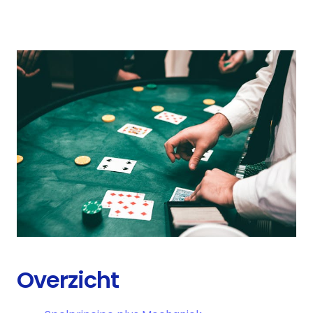
Overzicht