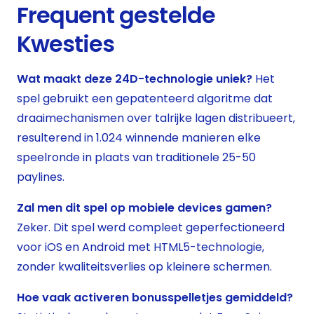
Frequent gestelde
Kwesties
Wat maakt deze 24D-technologie uniek?
Het
spel gebruikt een gepatenteerd algoritme dat
draaimechanismen over talrijke lagen distribueert,
resulterend in 1.024 winnende manieren elke
speelronde in plaats van traditionele 25-50
paylines.
Zal men dit spel op mobiele devices gamen?
Zeker. Dit spel werd compleet geperfectioneerd
voor iOS en Android met HTML5-technologie,
zonder kwaliteitsverlies op kleinere schermen.
Hoe vaak activeren bonusspelletjes gemiddeld?