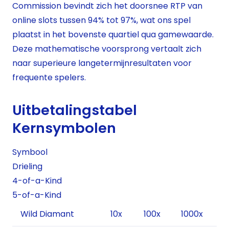
Commission bevindt zich het doorsnee RTP van
online slots tussen 94% tot 97%, wat ons spel
plaatst in het bovenste quartiel qua gamewaarde.
Deze mathematische voorsprong vertaalt zich
naar superieure langetermijnresultaten voor
frequente spelers.
Uitbetalingstabel
Kernsymbolen
Symbool
Drieling
4-of-a-Kind
5-of-a-Kind
Wild Diamant
10x
100x
1000x