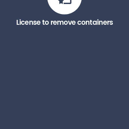
License to remove containers