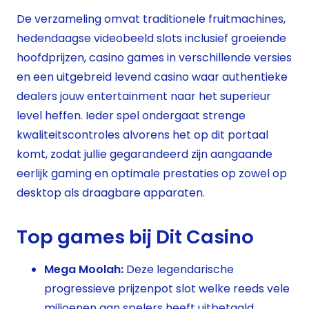
De verzameling omvat traditionele fruitmachines,
hedendaagse videobeeld slots inclusief groeiende
hoofdprijzen, casino games in verschillende versies
en een uitgebreid levend casino waar authentieke
dealers jouw entertainment naar het superieur
level heffen. Ieder spel ondergaat strenge
kwaliteitscontroles alvorens het op dit portaal
komt, zodat jullie gegarandeerd zijn aangaande
eerlijk gaming en optimale prestaties op zowel op
desktop als draagbare apparaten.
Top games bij Dit Casino
Mega Moolah:
Deze legendarische
progressieve prijzenpot slot welke reeds vele
miljoenen aan spelers heeft uitbetaald