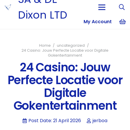
Dixon LTD
My Account
No products i
Home
/
uncategorized
/
24 Casino: Jouw Perfecte Locatie voor Digitale
Gokentertainment
24 Casino: Jouw
Perfecte Locatie voor
Digitale
Gokentertainment
Post Date:
21 April 2026
jerboa