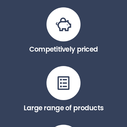
Competitively priced
Large range of products