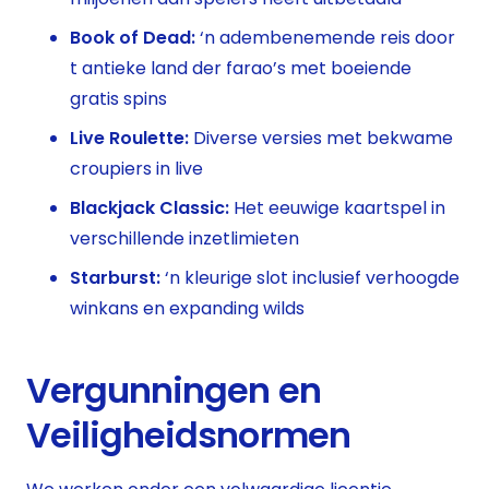
Book of Dead:
‘n adembenemende reis door
t antieke land der farao’s met boeiende
gratis spins
Live Roulette:
Diverse versies met bekwame
croupiers in live
Blackjack Classic:
Het eeuwige kaartspel in
verschillende inzetlimieten
Starburst:
‘n kleurige slot inclusief verhoogde
winkans en expanding wilds
Vergunningen en
Veiligheidsnormen