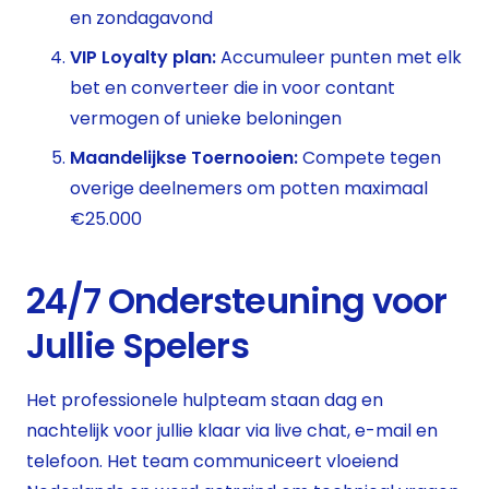
en zondagavond
VIP Loyalty plan:
Accumuleer punten met elk
bet en converteer die in voor contant
vermogen of unieke beloningen
Maandelijkse Toernooien:
Compete tegen
overige deelnemers om potten maximaal
€25.000
24/7 Ondersteuning voor
Jullie Spelers
Het professionele hulpteam staan dag en
nachtelijk voor jullie klaar via live chat, e-mail en
telefoon. Het team communiceert vloeiend