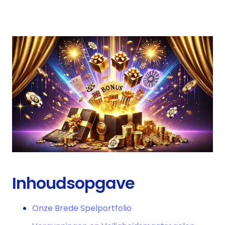
Inhoudsopgave
Onze Brede Spelportfolio