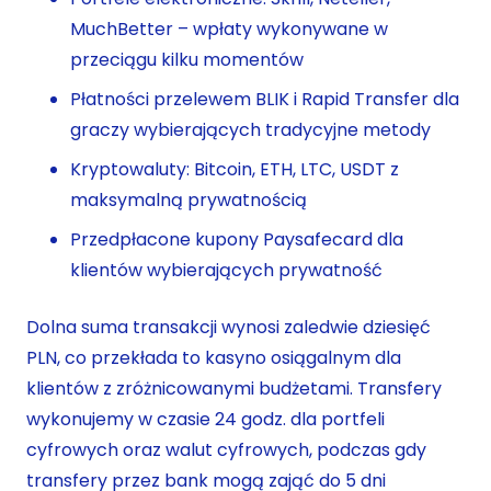
MuchBetter – wpłaty wykonywane w
przeciągu kilku momentów
Płatności przelewem BLIK i Rapid Transfer dla
graczy wybierających tradycyjne metody
Kryptowaluty: Bitcoin, ETH, LTC, USDT z
maksymalną prywatnością
Przedpłacone kupony Paysafecard dla
klientów wybierających prywatność
Dolna suma transakcji wynosi zaledwie dziesięć
PLN, co przekłada to kasyno osiągalnym dla
klientów z zróżnicowanymi budżetami. Transfery
wykonujemy w czasie 24 godz. dla portfeli
cyfrowych oraz walut cyfrowych, podczas gdy
transfery przez bank mogą zająć do 5 dni