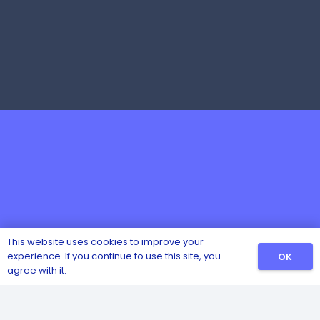
This website uses cookies to improve your
experience. If you continue to use this site, you
OK
agree with it.