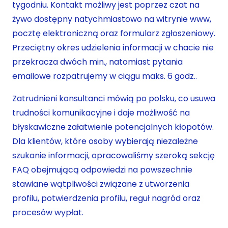
tygodniu. Kontakt możliwy jest poprzez czat na
żywo dostępny natychmiastowo na witrynie www,
pocztę elektroniczną oraz formularz zgłoszeniowy.
Przeciętny okres udzielenia informacji w chacie nie
przekracza dwóch min., natomiast pytania
emailowe rozpatrujemy w ciągu maks. 6 godz..
Zatrudnieni konsultanci mówią po polsku, co usuwa
trudności komunikacyjne i daje możliwość na
błyskawiczne załatwienie potencjalnych kłopotów.
Dla klientów, które osoby wybierają niezależne
szukanie informacji, opracowaliśmy szeroką sekcję
FAQ obejmującą odpowiedzi na powszechnie
stawiane wątpliwości związane z utworzenia
profilu, potwierdzenia profilu, reguł nagród oraz
procesów wypłat.