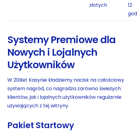
złotych
12
god
Systemy Premiowe dla
Nowych i Lojalnych
Użytkowników
W 20Bet Kasynie kładziemy nacisk na całościowy
system nagród, co nagradza zarówno świeżych
klientów, jak i lojalnych użytkowników regularnie
używających z tej witryny.
Pakiet Startowy