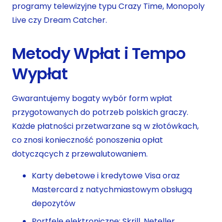
programy telewizyjne typu Crazy Time, Monopoly
Live czy Dream Catcher.
Metody Wpłat i Tempo
Wypłat
Gwarantujemy bogaty wybór form wpłat
przygotowanych do potrzeb polskich graczy.
Każde płatności przetwarzane są w złotówkach,
co znosi konieczność ponoszenia opłat
dotyczących z przewalutowaniem.
Karty debetowe i kredytowe Visa oraz
Mastercard z natychmiastowym obsługą
depozytów
Portfele elektroniczne: Skrill, Neteller,