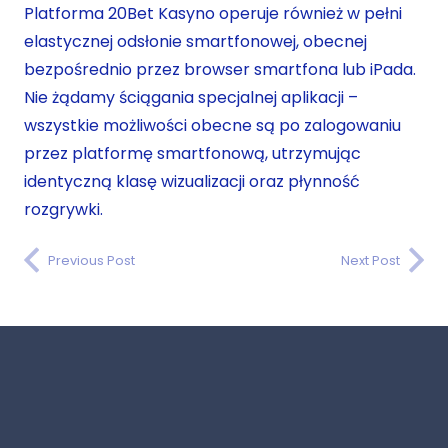
Platforma 20Bet Kasyno operuje również w pełni
elastycznej odsłonie smartfonowej, obecnej
bezpośrednio przez browser smartfona lub iPada.
Nie żądamy ściągania specjalnej aplikacji –
wszystkie możliwości obecne są po zalogowaniu
przez platformę smartfonową, utrzymując
identyczną klasę wizualizacji oraz płynność
rozgrywki.
Previous Post
Next Post