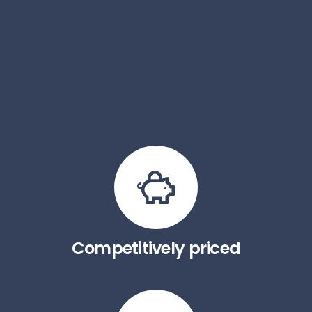
Competitively priced