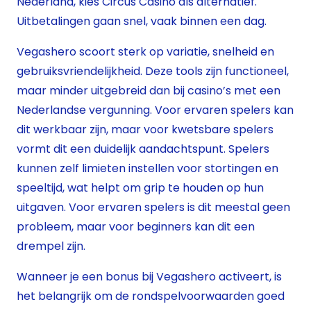
Nederland, kies Circus Casino als alternatief.
Uitbetalingen gaan snel, vaak binnen een dag.
Vegashero scoort sterk op variatie, snelheid en
gebruiksvriendelijkheid. Deze tools zijn functioneel,
maar minder uitgebreid dan bij casino’s met een
Nederlandse vergunning. Voor ervaren spelers kan
dit werkbaar zijn, maar voor kwetsbare spelers
vormt dit een duidelijk aandachtspunt. Spelers
kunnen zelf limieten instellen voor stortingen en
speeltijd, wat helpt om grip te houden op hun
uitgaven. Voor ervaren spelers is dit meestal geen
probleem, maar voor beginners kan dit een
drempel zijn.
Wanneer je een bonus bij Vegashero activeert, is
het belangrijk om de rondspelvoorwaarden goed