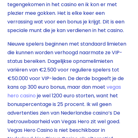
tegengekomen in het casino en ik kon er met
plezier mee gokken. Het is elke keer een
verrassing wat voor een bonus je krijgt. Dit is een
speciale munt die je kan verdienen in het casino.
Nieuwe spelers beginnen met standaard limieten
die kunnen worden verhoogd naarmate ze VIP-
status bereiken. Dagelijkse opnamelimieten
variëren van €2.500 voor reguliere spelers tot
€50.000 voor VIP-leden. De derde bogeeft je de
kans op 300 euro bonus, maar dan moet
vegas
hero casino
je wel 1200 euro storten, want het
bonuspercentage is 25 procent. Ik wil geen
advertenties zien van Nederlandse casino’s De
betrouwbaarheid van Vegas Hero zit wel goed.
Vegas Hero Casino is niet beschikbaar in