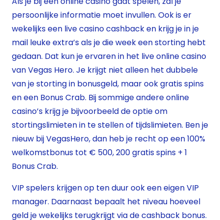
Als je bij een online casino gaat spelen, zal je
persoonlijke informatie moet invullen. Ook is er
wekelijks een live casino cashback en krijg je in je
mail leuke extra’s als je die week een storting hebt
gedaan. Dat kun je ervaren in het live online casino
van Vegas Hero. Je krijgt niet alleen het dubbele
van je storting in bonusgeld, maar ook gratis spins
en een Bonus Crab. Bij sommige andere online
casino’s krijg je bijvoorbeeld de optie om
stortingslimieten in te stellen of tijdslimieten. Ben je
nieuw bij VegasHero, dan heb je recht op een 100%
welkomstbonus tot € 500, 200 gratis spins + 1
Bonus Crab.
VIP spelers krijgen op ten duur ook een eigen VIP
manager. Daarnaast bepaalt het niveau hoeveel
geld je wekelijks terugkrijgt via de cashback bonus.