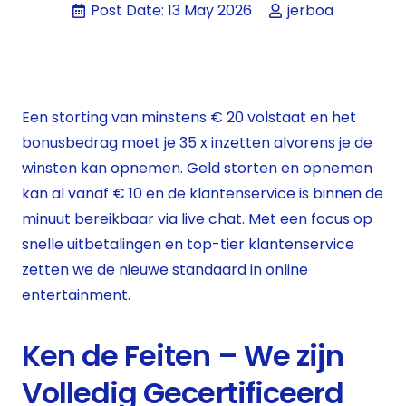
Post Date:
13 May 2026
jerboa
Een storting van minstens € 20 volstaat en het
bonusbedrag moet je 35 x inzetten alvorens je de
winsten kan opnemen. Geld storten en opnemen
kan al vanaf € 10 en de klantenservice is binnen de
minuut bereikbaar via live chat. Met een focus op
snelle uitbetalingen en top-tier klantenservice
zetten we de nieuwe standaard in online
entertainment.
Ken de Feiten – We zijn
Volledig Gecertificeerd