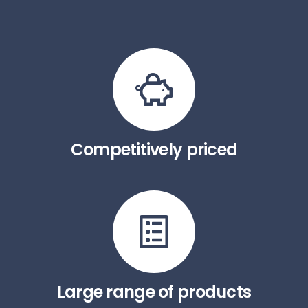
Competitively priced
Large range of products