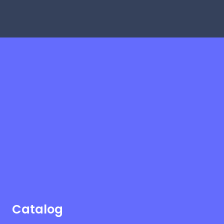
Catalog