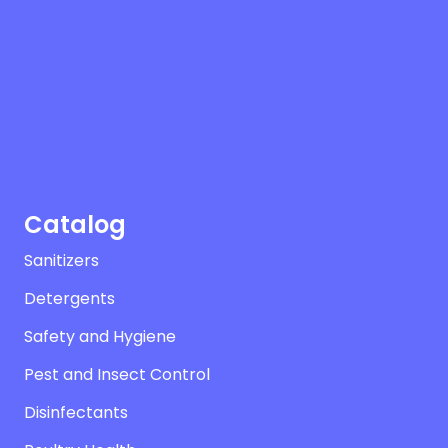
Catalog
Sanitizers
Detergents
Safety and Hygiene
Pest and Insect Control
Disinfectants