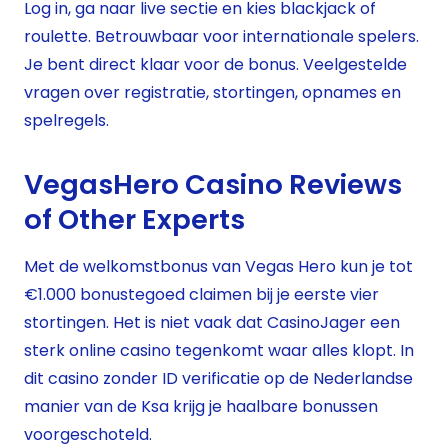
Log in, ga naar live sectie en kies blackjack of
roulette. Betrouwbaar voor internationale spelers.
Je bent direct klaar voor de bonus. Veelgestelde
vragen over registratie, stortingen, opnames en
spelregels.
VegasHero Casino Reviews
of Other Experts
Met de welkomstbonus van Vegas Hero kun je tot
€1.000 bonustegoed claimen bij je eerste vier
stortingen. Het is niet vaak dat CasinoJager een
sterk online casino tegenkomt waar alles klopt. In
dit casino zonder ID verificatie op de Nederlandse
manier van de Ksa krijg je haalbare bonussen
voorgeschoteld.