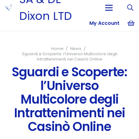
Dixon LTD
My Account
No products i
Home
/
News
/
Sguardi e Scoperte: l’Universo Multicolore degli
Intrattenimenti nei Casinò Online
Sguardi e Scoperte:
l’Universo
Multicolore degli
Intrattenimenti nei
Casinò Online