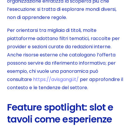
organizzazione enfatizza la scoperta più che
l’esecuzione: si tratta di esplorare mondi diversi,
non di apprendere regole.
Per orientarsi tra migliaia di titoli, molte
piattaforme adottano filtri tematici, raccolte per
provider e sezioni curate da redazioni interne.
Anche risorse esterne che catalogano l’offerta
possono servire da riferimento informativo; per
esempio, chi vuole una panoramica può
consultare
https://avisgangi.it/
per approfondire il
contesto e le tendenze del settore.
Feature spotlight: slot e
tavoli come esperienze