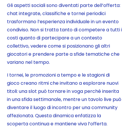
Gli aspetti sociali sono diventati parte dell’offerta:
chat integrate, classifiche e tornei periodici
trasformano l’esperienza individuale in un evento
condiviso. Non si tratta tanto di competere a tutti i
costi quanto di partecipare a un contesto
collettivo, vedere come si posizionano gli altri
giocatori e prendere parte a sfide tematiche che
variano nel tempo.
I tornei, le promozioni a tempo e le stagioni di
gioco creano ritmi che invitano a esplorare nuovi
titoli: una slot può tornare in voga perché inserita
in una sfida settimanale, mentre un tavolo live può
diventare il luogo di incontro per una community
affezionata. Questa dinamica enfatizza la
scoperta continua e mantiene viva l’offerta.