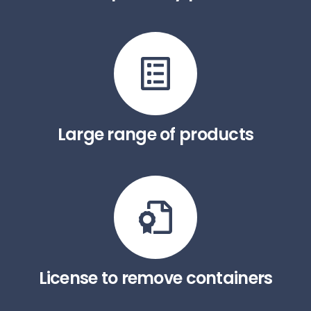
Large range of products
License to remove containers