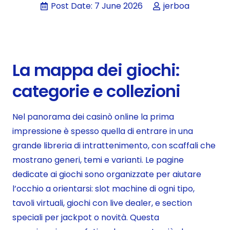
Post Date:
7 June 2026
jerboa
La mappa dei giochi:
categorie e collezioni
Nel panorama dei casinò online la prima
impressione è spesso quella di entrare in una
grande libreria di intrattenimento, con scaffali che
mostrano generi, temi e varianti. Le pagine
dedicate ai giochi sono organizzate per aiutare
l’occhio a orientarsi: slot machine di ogni tipo,
tavoli virtuali, giochi con live dealer, e section
speciali per jackpot o novità. Questa