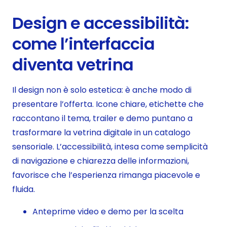
Design e accessibilità:
come l’interfaccia
diventa vetrina
Il design non è solo estetica: è anche modo di
presentare l’offerta. Icone chiare, etichette che
raccontano il tema, trailer e demo puntano a
trasformare la vetrina digitale in un catalogo
sensoriale. L’accessibilità, intesa come semplicità
di navigazione e chiarezza delle informazioni,
favorisce che l’esperienza rimanga piacevole e
fluida.
Anteprime video e demo per la scelta