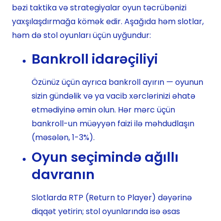
bəzi taktika və strategiyalar oyun təcrübənizi
yaxşılaşdırmağa kömək edir. Aşağıda həm slotlar,
həm də stol oyunları üçün uyğundur:
Bankroll idarəçiliyi
Özünüz üçün ayrıca bankroll ayırın — oyunun
sizin gündəlik və ya vacib xərclərinizi əhatə
etmədiyinə əmin olun. Hər mərc üçün
bankroll-un müəyyən faizi ilə məhdudlaşın
(məsələn, 1-3%).
Oyun seçimində ağıllı
davranın
Slotlarda RTP (Return to Player) dəyərinə
diqqət yetirin; stol oyunlarında isə əsas