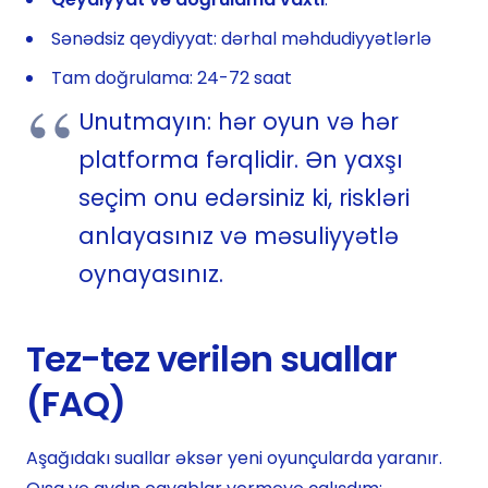
Sənədsiz qeydiyyat: dərhal məhdudiyyətlərlə
Tam doğrulama: 24-72 saat
Unutmayın: hər oyun və hər
platforma fərqlidir. Ən yaxşı
seçim onu edərsiniz ki, riskləri
anlayasınız və məsuliyyətlə
oynayasınız.
Tez-tez verilən suallar
(FAQ)
Aşağıdakı suallar əksər yeni oyunçularda yaranır.