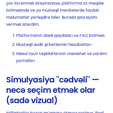
çox öyrənmək istəyirsinizsə, platforma öz məqalə
bölməsində və ya müstəqil mənbələrdə faydalı
məlumatlar yerləşdirə bilər. Burada qısa siyahı
vermək istərdim:
Platformanın daxili qaydaları və FAQ bölməsi.
Müstəqil audit şirkətlərinin hesabatları.
Məsul oyun təşkilatlarının məsləhət və yardım
portalları.
Simulyasiya "cədvəli" —
necə seçim etmək olar
(sadə vizual)
İstifadəçilər bəzən müqayisə etməyi xoşlayır. Real