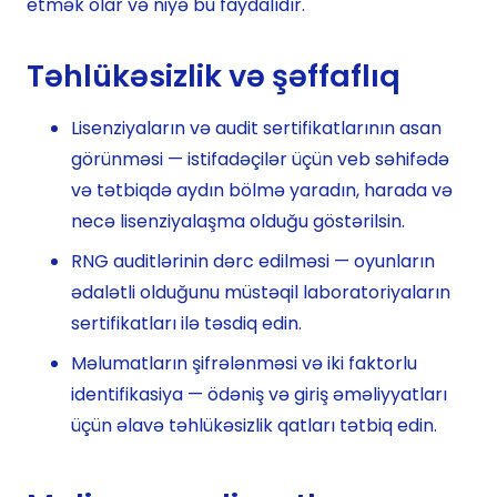
etmək olar və niyə bu faydalıdır.
Təhlükəsizlik və şəffaflıq
Lisenziyaların və audit sertifikatlarının asan
görünməsi — istifadəçilər üçün veb səhifədə
və tətbiqdə aydın bölmə yaradın, harada və
necə lisenziyalaşma olduğu göstərilsin.
RNG auditlərinin dərc edilməsi — oyunların
ədalətli olduğunu müstəqil laboratoriyaların
sertifikatları ilə təsdiq edin.
Məlumatların şifrələnməsi və iki faktorlu
identifikasiya — ödəniş və giriş əməliyyatları
üçün əlavə təhlükəsizlik qatları tətbiq edin.