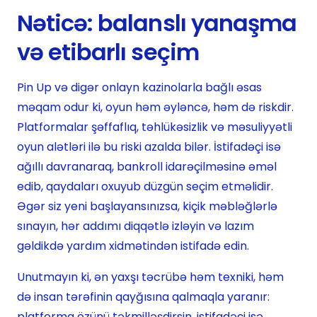
Nəticə: balanslı yanaşma
və etibarlı seçim
Pin Up və digər onlayn kazinolarla bağlı əsas
məqam odur ki, oyun həm əyləncə, həm də riskdir.
Platformalar şəffaflıq, təhlükəsizlik və məsuliyyətli
oyun alətləri ilə bu riski azalda bilər. İstifadəçi isə
ağıllı davranaraq, bankroll idarəçilməsinə əməl
edib, qaydaları oxuyub düzgün seçim etməlidir.
Əgər siz yeni başlayansınızsa, kiçik məbləğlərlə
sınayın, hər addımı diqqətlə izləyin və lazım
gəldikdə yardım xidmətindən istifadə edin.
Unutmayın ki, ən yaxşı təcrübə həm texniki, həm
də insan tərəfinin qayğısına qalmaqla yaranır:
platforma özünü təkmilləşdirsin, istifadəçi isə