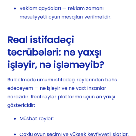
Reklam qaydaları — reklam zamanı
məsuliyyətli oyun mesajları verilməlidir.
Real istifadəçi
təcrübələri: nə yaxşı
işləyir, nə işləməyib?
Bu bölmədə ümumi istifadəçi rəylərindən bəhs
edəcəyəm — nə işləyir və nə vaxt insanlar
narazıdır. Real rəylər platforma üçün ən yaxşı
göstəricidir:
Müsbət rəylər:
Çoxlu oyun seçimi və yüksək keyfiyyətli slotlar.