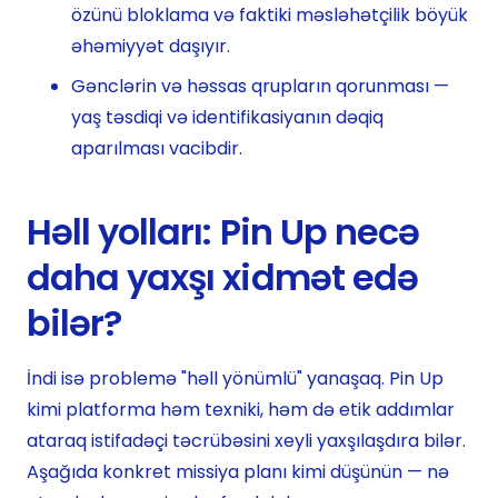
özünü bloklama və faktiki məsləhətçilik böyük
əhəmiyyət daşıyır.
Gənclərin və həssas qrupların qorunması —
yaş təsdiqi və identifikasiyanın dəqiq
aparılması vacibdir.
Həll yolları: Pin Up necə
daha yaxşı xidmət edə
bilər?
İndi isə problemə "həll yönümlü" yanaşaq. Pin Up
kimi platforma həm texniki, həm də etik addımlar
ataraq istifadəçi təcrübəsini xeyli yaxşılaşdıra bilər.
Aşağıda konkret missiya planı kimi düşünün — nə