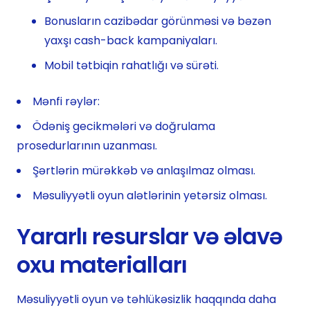
Bonusların cazibədar görünməsi və bəzən
yaxşı cash-back kampaniyaları.
Mobil tətbiqin rahatlığı və sürəti.
Mənfi rəylər:
Ödəniş gecikmələri və doğrulama
prosedurlarının uzanması.
Şərtlərin mürəkkəb və anlaşılmaz olması.
Məsuliyyətli oyun alətlərinin yetərsiz olması.
Yararlı resurslar və əlavə
oxu materialları
Məsuliyyətli oyun və təhlükəsizlik haqqında daha