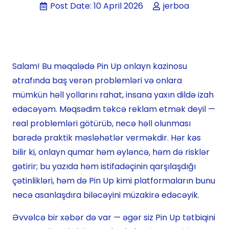
Post Date:
10 April 2026
jerboa
Salam! Bu məqalədə Pin Up onlayn kazinosu
ətrafında baş verən problemləri və onlara
mümkün həll yollarını rahat, insana yaxın dildə izah
edəcəyəm. Məqsədim təkcə reklam etmək deyil —
real problemləri götürüb, necə həll olunması
barədə praktik məsləhətlər verməkdir. Hər kəs
bilir ki, onlayn qumar həm əyləncə, həm də risklər
gətirir; bu yazıda həm istifadəçinin qarşılaşdığı
çətinlikləri, həm də Pin Up kimi platformaların bunu
necə asanlaşdıra biləcəyini müzakirə edəcəyik.
Əvvəlcə bir xəbər də var — əgər siz Pin Up tətbiqini