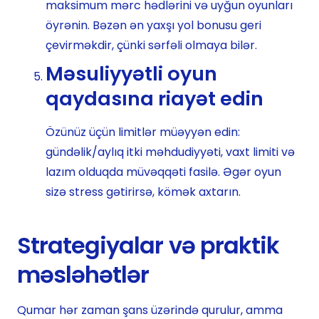
maksimum mərc hədlərini və uyğun oyunları
öyrənin. Bəzən ən yaxşı yol bonusu geri
çevirməkdir, çünki sərfəli olmaya bilər.
Məsuliyyətli oyun
qaydasına riayət edin
Özünüz üçün limitlər müəyyən edin:
gündəlik/aylıq itki məhdudiyyəti, vaxt limiti və
lazım olduqda müvəqqəti fasilə. Əgər oyun
sizə stress gətirirsə, kömək axtarın.
Strategiyalar və praktik
məsləhətlər
Qumar hər zaman şans üzərində qurulur, amma