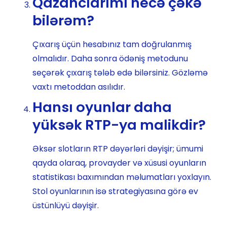
Qazanclarımı necə çəkə
bilərəm?
Çıxarış üçün hesabınız tam doğrulanmış
olmalıdır. Daha sonra ödəniş metodunu
seçərək çıxarış tələb edə bilərsiniz. Gözləmə
vaxtı metoddan asılıdır.
Hansı oyunlar daha
yüksək RTP-ya malikdir?
Əksər slotların RTP dəyərləri dəyişir; ümumi
qayda olaraq, provayder və xüsusi oyunların
statistikası baxımından məlumatları yoxlayın.
Stol oyunlarının isə strategiyasına görə ev
üstünlüyü dəyişir.