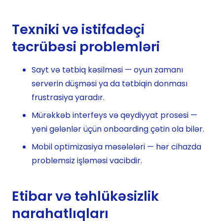
Texniki və istifadəçi
təcrübəsi problemləri
Sayt və tətbiq kəsilməsi — oyun zamanı
serverin düşməsi ya da tətbiqin donması
frustrasiya yaradır.
Mürəkkəb interfeys və qeydiyyat prosesi —
yeni gələnlər üçün onboarding çətin ola bilər.
Mobil optimizasiya məsələləri — hər cihazda
problemsiz işləməsi vacibdir.
Etibar və təhlükəsizlik
narahatlıqları