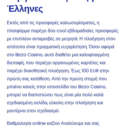
Έλληνες
Εκτός από τις προσφορές καλωσορίσματος, η
πλατφόρμα παρέχει δύο cool εβδομαδιαίες προσφορές
με επιπλέον ανταμοιβές σε μετρητά. Η πλοήγηση στον
ιστότοπο είναι πραγματική ευχαρίστηση. Όσον αφορά
στο Bizzo Casino, αυτό διαθέτει μια καλοφτιαγμένη
διεπαφή, που περιέχει οργανωμένες καρτέλες και
παρέχει διαισθητική πλοήγηση. Έως 100 EUR στην
πρώτη σας κατάθεση. Από την πρώτη στιγμή που
μπαίνει κανείς στην ιστοσελίδα του Bizzo Casino,
μπορεί να διαπιστώσει πως είναι μία πολύ καλά
σχεδιασμένη σελίδα, εύκολη στην πλοήγηση και
μοντέρνα στον σχεδιασμό.
Βαθμολογία online καζίνο Αναλύουμε και σας