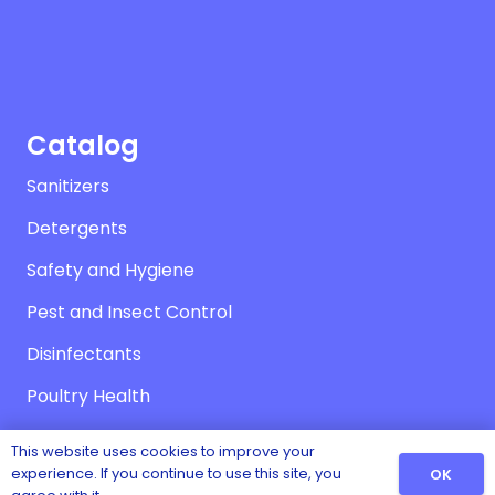
Catalog
Sanitizers
Detergents
Safety and Hygiene
Pest and Insect Control
Disinfectants
Poultry Health
Housing Supplies
This website uses cookies to improve your
experience. If you continue to use this site, you
OK