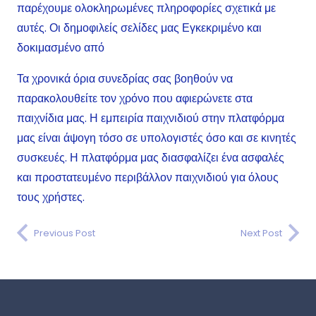
παρέχουμε ολοκληρωμένες πληροφορίες σχετικά με
αυτές. Οι δημοφιλείς σελίδες μας Εγκεκριμένο και
δοκιμασμένο από
Τα χρονικά όρια συνεδρίας σας βοηθούν να
παρακολουθείτε τον χρόνο που αφιερώνετε στα
παιχνίδια μας. Η εμπειρία παιχνιδιού στην πλατφόρμα
μας είναι άψογη τόσο σε υπολογιστές όσο και σε κινητές
συσκευές. Η πλατφόρμα μας διασφαλίζει ένα ασφαλές
και προστατευμένο περιβάλλον παιχνιδιού για όλους
τους χρήστες.
Previous Post
Next Post