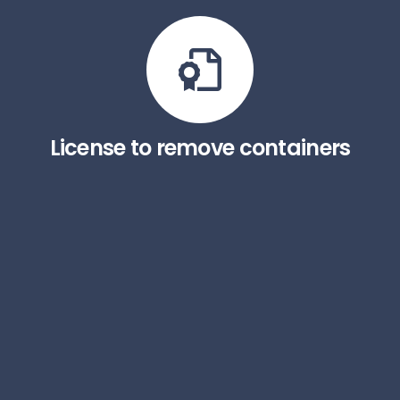
License to remove containers