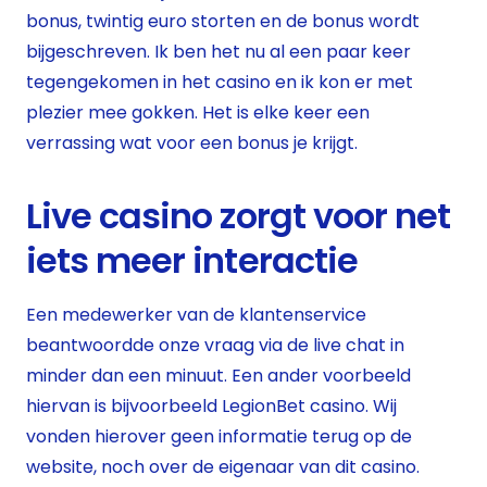
bonus, twintig euro storten en de bonus wordt
bijgeschreven. Ik ben het nu al een paar keer
tegengekomen in het casino en ik kon er met
plezier mee gokken. Het is elke keer een
verrassing wat voor een bonus je krijgt.
Live casino zorgt voor net
iets meer interactie
Een medewerker van de klantenservice
beantwoordde onze vraag via de live chat in
minder dan een minuut. Een ander voorbeeld
hiervan is bijvoorbeeld LegionBet casino. Wij
vonden hierover geen informatie terug op de
website, noch over de eigenaar van dit casino.