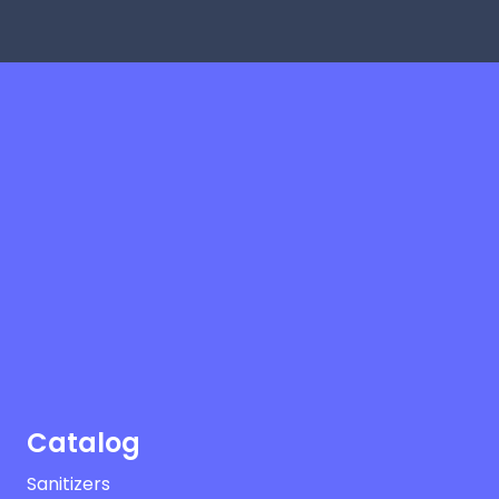
Catalog
Sanitizers