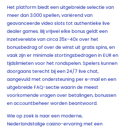
Het platform biedt een uitgebreide selectie van
meer dan 3.000 spellen, variërend van
geavanceerde video slots tot authentieke live
dealer games. Bij vrijwel elke bonus geldt een
inzetvereiste van circa 35x–40x over het
bonusbedrag of over de winst uit gratis spins, en
vaak zijn er minimale stortingsbedragen in EUR en
tijdslimieten voor het rondspelen. Spelers kunnen
doorgaans terecht bij een 24/7 live chat,
aangevuld met ondersteuning per e-mail en een
uitgebreide FAQ-sectie waarin de meest
voorkomende vragen over betalingen, bonussen
en accountbeheer worden beantwoord.
Wie op zoek is naar een moderne,
Nederlandstalige casino-ervaring met een