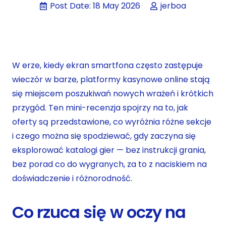
Post Date:
18 May 2026
jerboa
W erze, kiedy ekran smartfona często zastępuje
wieczór w barze, platformy kasynowe online stają
się miejscem poszukiwań nowych wrażeń i krótkich
przygód. Ten mini-recenzja spojrzy na to, jak
oferty są przedstawione, co wyróżnia różne sekcje
i czego można się spodziewać, gdy zaczyna się
eksplorować katalogi gier — bez instrukcji grania,
bez porad co do wygranych, za to z naciskiem na
doświadczenie i różnorodność.
Co rzuca się w oczy na