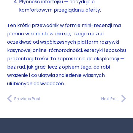
Płynność interfejsu — decyduje o
komfortowym przeglądaniu oferty.
Ten krótki przewodnik w formie mini-recenzji ma
pomóc w zorientowaniu się, czego można
oczekiwać od współczesnych platform rozrywki
kasynowej online: różnorodności, estetyki i sposobu
prezentacji treści. To zaproszenie do eksploracji —
bez rad, jak grać, lecz z opisem tego, co robi
wrażenie i co ułatwia znalezienie własnych
ulubionych doświadczeń.
Previous Post
Next Post