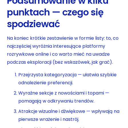
Podsumowanie w kilku
punktach — czego się
spodziewać
Na koniec krótkie zestawienie w formie listy: to, co
najczęściej wyróżnia interesujące platformy
rozrywkowe online i co warto mieć na uwadze
podczas eksploracji (bez wskazówek, jak grać).
Przejrzysta kategoryzacja — ułatwia szybkie
odnalezienie preferencji.
Wyraźne sekcje z nowościami i topami —
pomagają w odkrywaniu trendów.
Atrakcje wizualne i dźwiękowe — wpływają na
pierwsze wrażenie i nastrój.