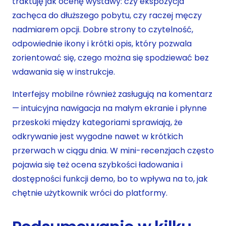
traktuję jak ocenę wystawy: czy ekspozycja
zachęca do dłuższego pobytu, czy raczej męczy
nadmiarem opcji. Dobre strony to czytelność,
odpowiednie ikony i krótki opis, który pozwala
zorientować się, czego można się spodziewać bez
wdawania się w instrukcje.
Interfejsy mobilne również zasługują na komentarz
— intuicyjna nawigacja na małym ekranie i płynne
przeskoki między kategoriami sprawiają, że
odkrywanie jest wygodne nawet w krótkich
przerwach w ciągu dnia. W mini-recenzjach często
pojawia się też ocena szybkości ładowania i
dostępności funkcji demo, bo to wpływa na to, jak
chętnie użytkownik wróci do platformy.