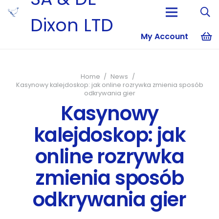
Dixon LTD
My Account
No products i
Home
/
News
/
Kasynowy kalejdoskop: jak online rozrywka zmienia sposób
odkrywania gier
Kasynowy
kalejdoskop: jak
online rozrywka
zmienia sposób
odkrywania gier