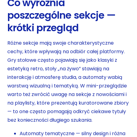
Co wyróżnia
poszczególne sekcje —
krótki przegląd
Różne sekcje mają swoje charakterystyczne
cechy, które wpływają na odbiór całej platformy.
Gry stołowe często pojawiają się jako klasyki z
estetyką retro, stoły „na żywo” stawiają na
interakcję i atmosferę studia, a automaty wabią
warstwą wizualną i tematyką. W mini-przeglądzie
warto też zwrócić uwagę na sekcje z nowościami i
na playlisty, które prezentują kuratorowane zbiory
— to one często pomagają odkryć ciekawe tytuły
bez konieczności długiego szukania.
Automaty tematyczne — silny design i różna