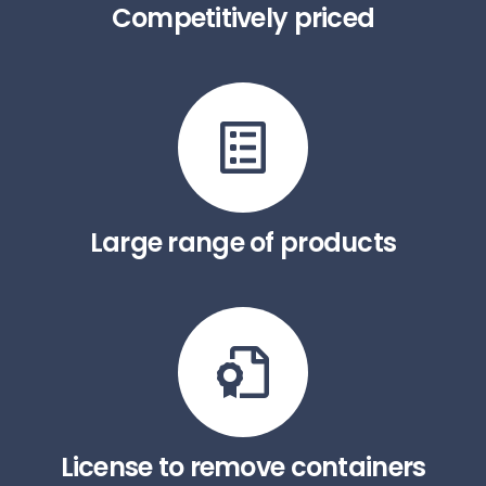
Competitively priced
Large range of products
License to remove containers