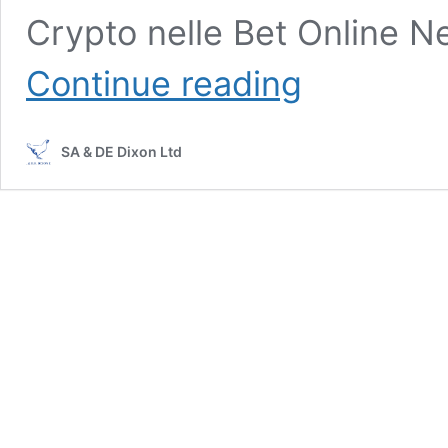
Crypto nelle Bet Online 
Transazioni
Continue reading
Crypto
Scommesse:
La
SA & DE Dixon Ltd
Guida
Completa
per
Transazioni
Sicure
e
Immediate